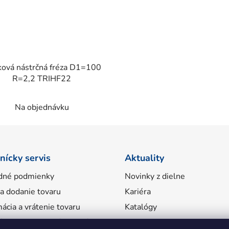
ková nástrčná fréza D1=100
R=2,2 TRIHF22
Na objednávku
nícky servis
Aktuality
dné podmienky
Novinky z dielne
 a dodanie tovaru
Kariéra
ácia a vrátenie tovaru
Katalógy
ácie o spracovaní osobných