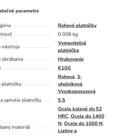
točné parametre
gória
Rohové platničky
tnosť
0.008 kg
Vymeniteľná
 nástroja
platnička
 obrábania
Hrubovanie
a
K10G
Rohová
,
3-
 platničky
uholníková
,
Vysokoposuvová
a upnutie platničky
5,5
Ocele kalené do 52
HRC
,
Ocele do 1400
N
,
Ocele do 1000 N
,
baný materiál
Liatiny a