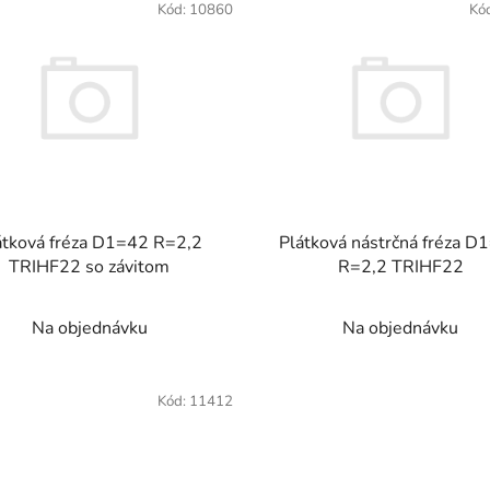
Kód:
10860
Kó
átková fréza D1=42 R=2,2
Plátková nástrčná fréza D
TRIHF22 so závitom
R=2,2 TRIHF22
Na objednávku
Na objednávku
Kód:
11412