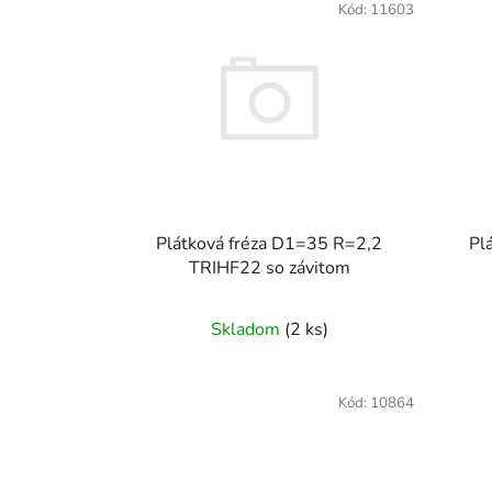
Kód:
11603
Plátková fréza D1=35 R=2,2
Pl
TRIHF22 so závitom
Skladom
(2 ks)
Kód:
10864