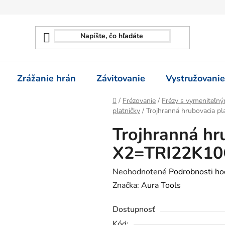
Zrážanie hrán
Závitovanie
Vystružovanie
Domov
/
Frézovanie
/
Frézy s vymeniteľný
platničky
/
Trojhranná hrubovacia p
Trojhranná hr
X2=TRI22K1
Priemerné
Neohodnotené
Podrobnosti ho
hodnotenie
Značka:
Aura Tools
produktu
Dostupnosť
je
Kód: