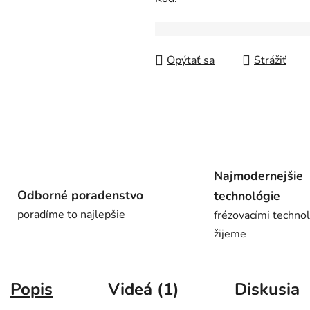
0,0
z
5
hviezdičiek.
Opýtať sa
Strážiť
Najmodernejšie
Odborné poradenstvo
technológie
poradíme to najlepšie
frézovacími techno
žijeme
Popis
Videá (1)
Diskusia