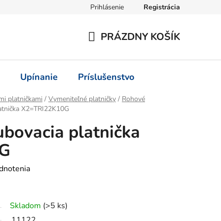
Prihlásenie
Registrácia
PRÁZDNY KOŠÍK
NÁKUPNÝ
KOŠÍK
Upínanie
Príslušenstvo
mi platničkami
/
Vymeniteľné platničky
/
Rohové
latnička X2=TRI22K10G
ubovacia platnička
0G
dnotenia
Skladom
(>5 ks)
11122