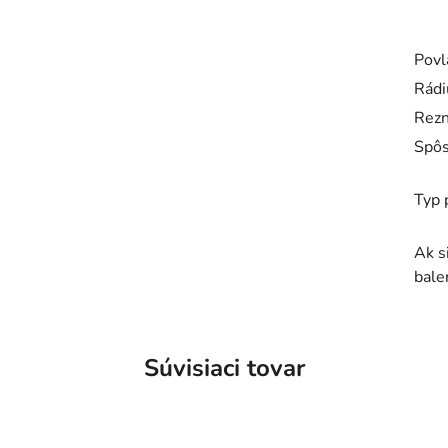
Povl
Rádi
Rezn
Spôs
Typ 
Ak s
bale
Súvisiaci tovar