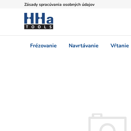
Prejsť
Zásady spracúvania osobných údajov
na
obsah
Frézovanie
Navrtávanie
Vŕtanie