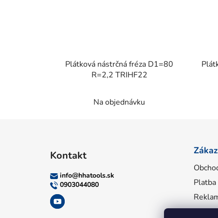
Plátková nástrčná fréza D1=80
Plát
R=2,2 TRIHF22
Na objednávku
Z
á
Zákaz
Kontakt
p
Obcho
ä
info
@
hhatools.sk
Platba
t
0903044080
i
Reklam
e
Inform