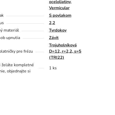
oceloliatiny
,
Vermicular
ak
S povlakom
us
2,2
ý materiál
Tvrdokov
ob upnutia
Závit
Trojuholníková
platničky pre frézu
D=12, r=2,2, s=5
(TRI22)
i želáte kompletné
1 ks
nie, objednajte si