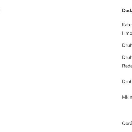
G
Doda
Kate
Hmo
Druh
Druh
Rad
Druh
Mk n
Obrá