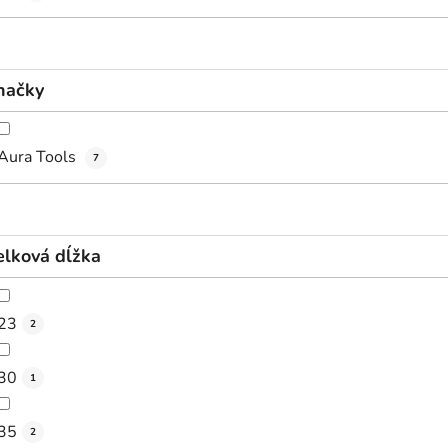
načky
Aura Tools
7
elková dĺžka
23
2
30
1
35
2