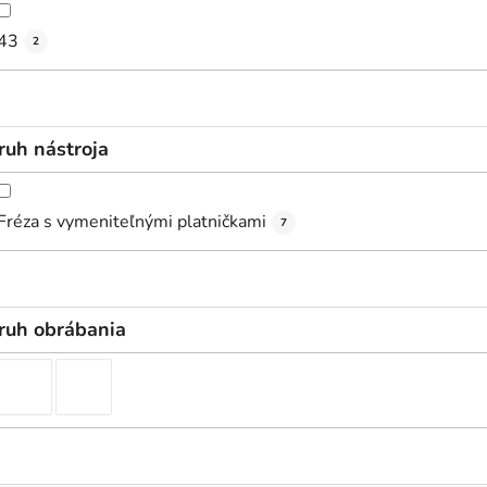
43
2
ruh nástroja
Fréza s vymeniteľnými platničkami
7
ruh obrábania