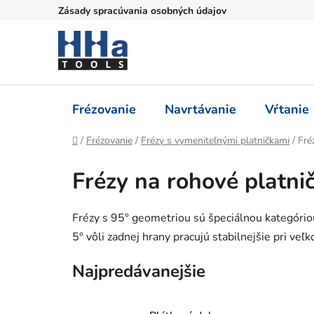
Prejsť
Zásady spracúvania osobných údajov
na
obsah
Frézovanie
Navrtávanie
Vŕtanie
Domov
/
Frézovanie
/
Frézy s vymeniteľnými platničkami
/
Fré
Frézy na rohové platni
Frézy s 95° geometriou sú špeciálnou kategório
5° vôli zadnej hrany pracujú stabilnejšie pri veľ
Najpredávanejšie