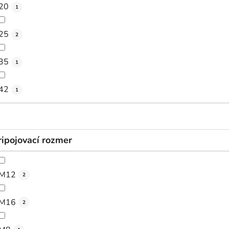
20
1
25
2
35
1
42
1
ripojovací rozmer
M12
2
M16
2