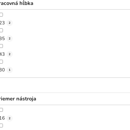
racovná hĺbka
23
2
35
2
43
2
30
1
riemer nástroja
16
2