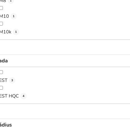
M8
1
M10
1
M10k
1
ada
EST
3
EST HQC
4
ádius