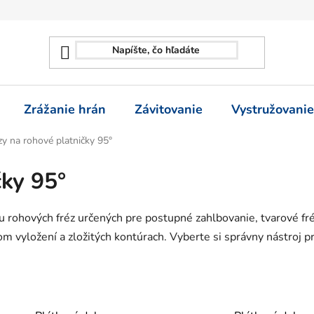
Zrážanie hrán
Závitovanie
Vystružovanie
zy na rohové platničky 95°
čky 95°
u rohových fréz určených pre postupné zahlbovanie, tvarové fr
kom vyložení a zložitých kontúrach. Vyberte si správny nástroj pr