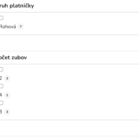
ruh platničky
Rohová
7
očet zubov
2
3
4
1
3
3