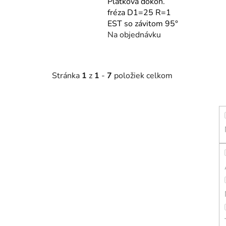
Plátková dokon.
fréza D1=25 R=1
EST so závitom 95°
Na objednávku
Stránka
1
z
1
-
7
položiek celkom