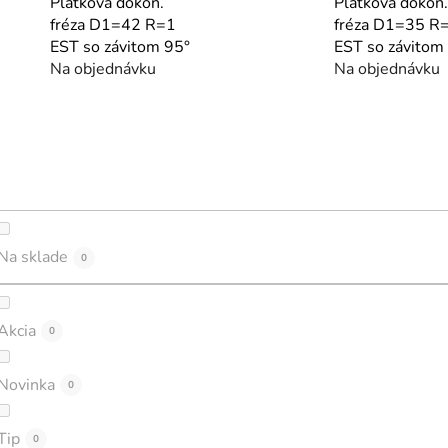
Plátková dokon.
Plátková dokon.
fréza D1=42 R=1
fréza D1=35 R
EST so závitom 95°
EST so závitom
Na objednávku
Na objednávku
Na sklade
0
Akcia
0
Novinka
0
Tip
0