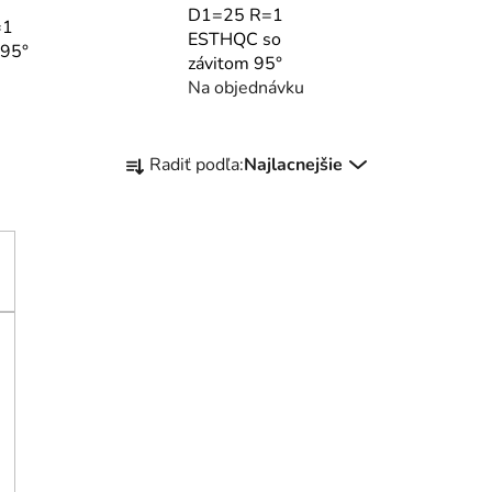
D1=25 R=1
=1
ESTHQC so
 95°
závitom 95°
Na objednávku
R
Radiť podľa:
Najlacnejšie
a
d
e
n
i
e
p
r
o
d
u
k