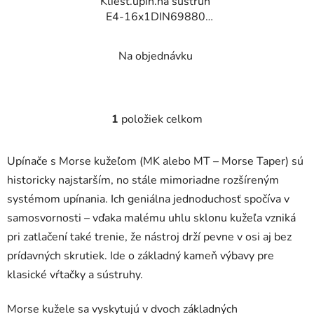
Kliešt.upín.na sústruh
o
E4-16x1DIN69880
d
ER16 LPR40
u
Na objednávku
k
t
o
v
1
položiek celkom
O
v
l
Upínače s Morse kužeľom (MK alebo MT – Morse Taper) sú
á
historicky najstarším, no stále mimoriadne rozšíreným
d
systémom upínania. Ich geniálna jednoduchosť spočíva v
a
c
samosvornosti – vďaka malému uhlu sklonu kužeľa vzniká
i
pri zatlačení také trenie, že nástroj drží pevne v osi aj bez
e
prídavných skrutiek. Ide o základný kameň výbavy pre
p
klasické vŕtačky a sústruhy.
r
v
Morse kužele sa vyskytujú v dvoch základných
k