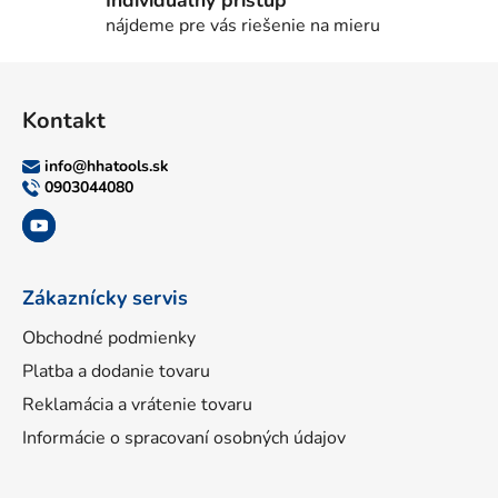
nájdeme pre vás riešenie na mieru
Z
á
Kontakt
p
ä
info
@
hhatools.sk
t
0903044080
i
e
Zákaznícky servis
Obchodné podmienky
Platba a dodanie tovaru
Reklamácia a vrátenie tovaru
Informácie o spracovaní osobných údajov