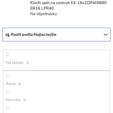
Kliešt.upín.na sústruh E4-16x1DIN69880
ER16 LPR40
Na objednávku
R
Radiť podľa:
Najlacnejšie
a
d
e
n
i
Na sklade
0
e
p
r
Akcia
0
o
d
Novinka
0
u
k