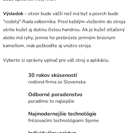
Výsledok
– otvor bude väčší než má byť a povrch bude
"rozbitý".Rada odborníka: Pred každým vložením do stroja
utrite kužeľ aj dutinu čistou handrou. Ak je kužeľ otlačený
alebo má ryhy, jemne ho prebrúste jemným brúsnym
kameňom, inak poškodíte aj vnútro stroja.
Vyberte si správny upínač pre váš stroj a aplikáciu.
30 rokov skúseností
rodinná firma zo Slovenska
Odborné poradenstvo
poradíme to najlepšie
Najmodernejšie technológie
frézovacími technológiami žijeme
Individuálny prístup