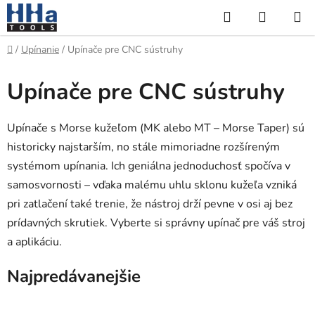
Prejsť
Hľadať
NÁKUP
na
KOŠÍK
obsah
Domov
/
Upínanie
/
Upínače pre CNC sústruhy
Upínače pre CNC sústruhy
Upínače s Morse kužeľom (MK alebo MT – Morse Taper) sú
historicky najstarším, no stále mimoriadne rozšíreným
systémom upínania. Ich geniálna jednoduchosť spočíva v
samosvornosti – vďaka malému uhlu sklonu kužeľa vzniká
pri zatlačení také trenie, že nástroj drží pevne v osi aj bez
prídavných skrutiek. Vyberte si správny upínač pre váš stroj
a aplikáciu.
Najpredávanejšie