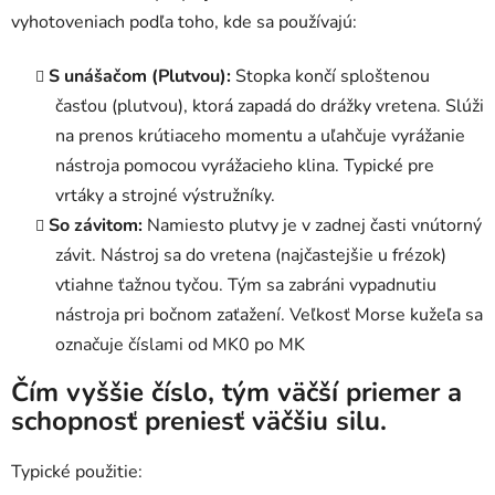
y
vyhotoveniach podľa toho, kde sa používajú:
v
ý
S unášačom (Plutvou):
Stopka končí sploštenou
p
časťou (plutvou), ktorá zapadá do drážky vretena. Slúži
i
na prenos krútiaceho momentu a uľahčuje vyrážanie
s
u
nástroja pomocou vyrážacieho klina. Typické pre
vrtáky a strojné výstružníky.
So závitom:
Namiesto plutvy je v zadnej časti vnútorný
závit. Nástroj sa do vretena (najčastejšie u frézok)
vtiahne ťažnou tyčou. Tým sa zabráni vypadnutiu
nástroja pri bočnom zaťažení. Veľkosť Morse kužeľa sa
označuje číslami od MK0 po MK
Čím vyššie číslo, tým väčší priemer a
schopnosť preniesť väčšiu silu.
Typické použitie: