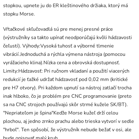
stopkou, upnete ju do ER kleštinového držiaka, ktorý má
stopku Morse.
Vŕtačkové skľučovadlá sú pre menej presné práce
(výstružníky sa takto upínať neodporúčajú kvôli hádzavosti
čeľustí). Výhody:Vysoká tuhosť a výborné tlmenie
vibrácií.Jednoduchá a rýchla výmena nástroja (pomocou
vyrážacieho klina).Nízka cena a obrovská dostupnosť.
Limity:Hádzavosť: Pri ručnom vkladaní a použití viacerých
redukcií je ťažké udržať hádzavosť pod 0,02 mm (kritické
pre H7 otvory). Pri každom upnutí sa nástroj zatlačí trocha
inak hlboko, čo je problém pre CNC programovanie (preto
sa na CNC strojoch používajú skôr strmé kužele SK/BT).
"Nepriateľom je špina"Keďže Morse kužeľ drží celou
plochou, aj jedno zrnko prachu alebo trieska vytvorí v sedle
"hrboľ". Ten spôsobí, že výstružník nebude bežať v osi, ale
bude opisovať malý kruh.