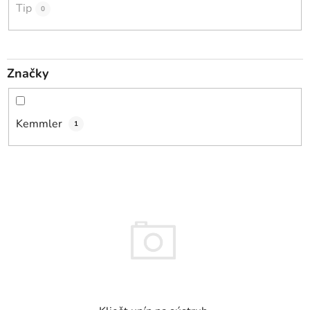
t
Tip
0
o
v
Značky
Kemmler
1
V
ý
p
i
s
p
r