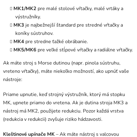
MK1/MK2
pre malé stolové vŕtačky, malé vrtáky a
výstružníky.
MK3
je najbežnejší štandard pre stredné vŕtačky a
koníky sústruhov.
MK4
pre stredne ťažké obrábanie.
MK5/MK6
pre veľké stĺpové vŕtačky a radiálne vŕtačky.
Ak máte stroj s Morse dutinou (napr. pinola sústruhu,
vreteno vŕtačky), máte niekoľko možností, ako upnúť vaše
nástroje:
Priame upnutie, keď strojný výstružník, ktorý má stopku
MK, upnete priamo do vretena. Ak je dutina stroja MK3 a
nástroj má MK2, použijete redukciu. Pozor každá vrstva
(redukcia v redukcii) zvyšuje riziko hádzavosti.
Kleštinové upínače MK
– Ak máte nástroj s valcovou