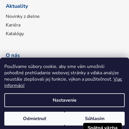
Aktuality
Novinky z dielne
Kariéra
Katalógy
O nás
Náš príbeh
Používame súbory cookie, aby sme vám umožnili
pohodlné prehliadanie webovej stránky a vďaka analýze
Portfólio značiek
neustále zlepšovali jej funkcie, výkon a použiteľnosť.
Viac
Fakturačné údaje
informácií
Napíšte nám
Nastavenie
Odmietnuť
Súhlasím
Shoptet
|
mime digital
Copyright 2026
hhatools.sk
. Všetky práva vyhradené.