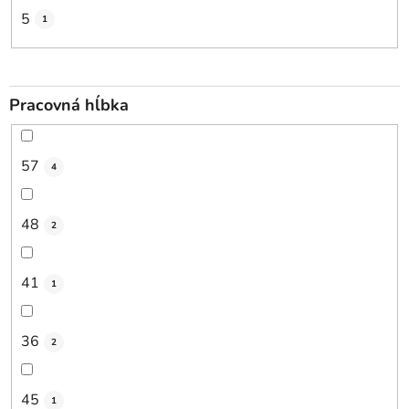
5
1
Pracovná hĺbka
57
4
48
2
41
1
36
2
45
1