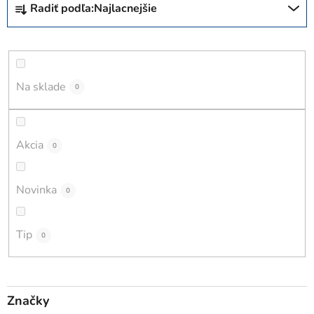
Radiť podľa:
Najlacnejšie
a
d
e
n
i
Na sklade
0
e
p
r
Akcia
0
o
d
Novinka
0
u
k
t
Tip
0
o
v
Značky