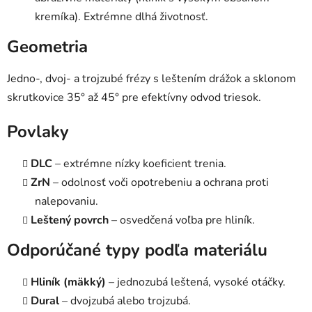
ý
kremíka). Extrémne dlhá životnosť.
p
i
Geometria
s
u
Jedno-, dvoj- a trojzubé frézy s leštením drážok a sklonom
skrutkovice 35° až 45° pre efektívny odvod triesok.
Povlaky
DLC
– extrémne nízky koeficient trenia.
ZrN
– odolnosť voči opotrebeniu a ochrana proti
nalepovaniu.
Leštený povrch
– osvedčená voľba pre hliník.
Odporúčané typy podľa materiálu
Hliník (mäkký)
– jednozubá leštená, vysoké otáčky.
Dural
– dvojzubá alebo trojzubá.