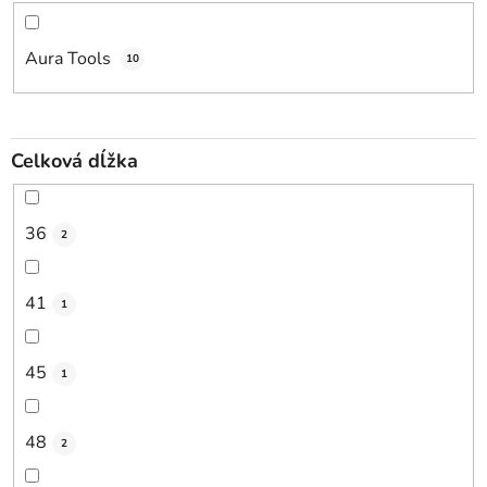
Aura Tools
10
Celková dĺžka
36
2
41
1
45
1
48
2