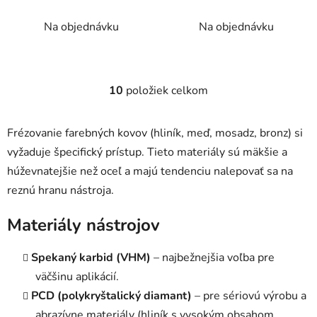
závitom na ALU
závitom na ALU
Na objednávku
Na objednávku
10
položiek celkom
O
v
l
Frézovanie farebných kovov (hliník, meď, mosadz, bronz) si
á
vyžaduje špecifický prístup. Tieto materiály sú mäkšie a
d
húževnatejšie než oceľ a majú tendenciu nalepovať sa na
a
c
reznú hranu nástroja.
i
e
Materiály nástrojov
p
r
Spekaný karbid (VHM)
– najbežnejšia voľba pre
v
väčšinu aplikácií.
k
PCD (polykryštalický diamant)
– pre sériovú výrobu a
y
v
abrazívne materiály (hliník s vysokým obsahom