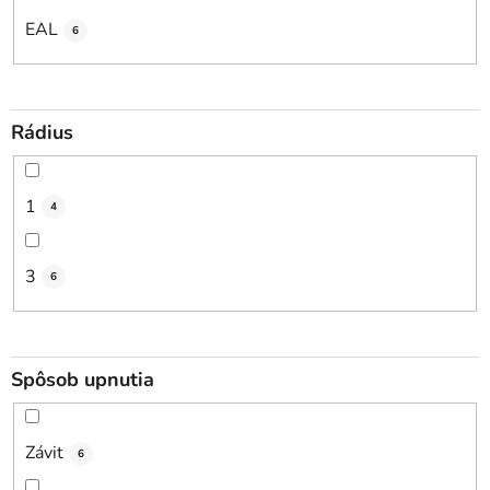
EAL
6
Rádius
1
4
3
6
Spôsob upnutia
Závit
6