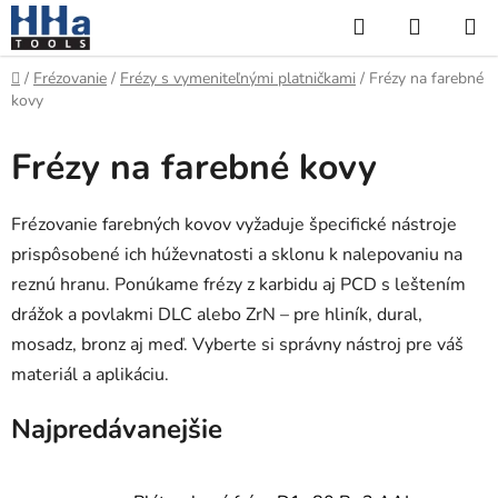
Prejsť
Hľadať
NÁKUP
na
KOŠÍK
obsah
Domov
/
Frézovanie
/
Frézy s vymeniteľnými platničkami
/
Frézy na farebné
kovy
Frézy na farebné kovy
Frézovanie farebných kovov vyžaduje špecifické nástroje
prispôsobené ich húževnatosti a sklonu k nalepovaniu na
reznú hranu. Ponúkame frézy z karbidu aj PCD s leštením
drážok a povlakmi DLC alebo ZrN – pre hliník, dural,
mosadz, bronz aj meď. Vyberte si správny nástroj pre váš
materiál a aplikáciu.
Najpredávanejšie