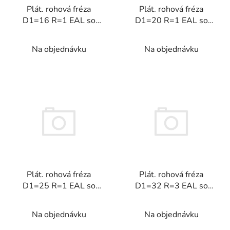
Plát. rohová fréza
Plát. rohová fréza
o
D1=16 R=1 EAL so
D1=20 R=1 EAL so
d
závitom na ALU
závitom na ALU
u
Na objednávku
Na objednávku
k
t
o
v
Plát. rohová fréza
Plát. rohová fréza
D1=25 R=1 EAL so
D1=32 R=3 EAL so
závitom na ALU
závitom na ALU
Na objednávku
Na objednávku