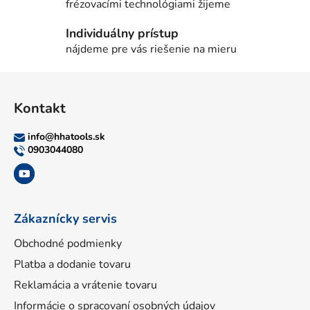
frézovacími technológiami žijeme
Individuálny prístup
nájdeme pre vás riešenie na mieru
Z
á
Kontakt
p
ä
info
@
hhatools.sk
t
0903044080
i
e
Zákaznícky servis
Obchodné podmienky
Platba a dodanie tovaru
Reklamácia a vrátenie tovaru
Informácie o spracovaní osobných údajov