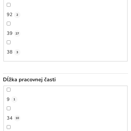
92
2
39
27
38
3
Dĺžka pracovnej časti
9
1
34
10