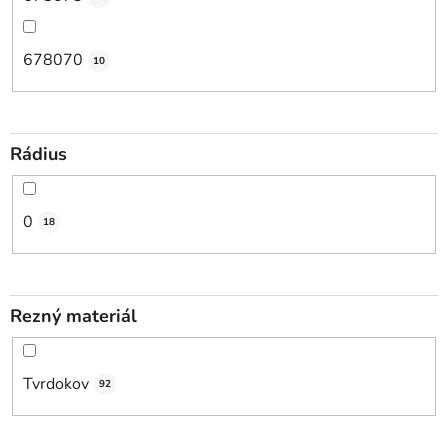
678070
10
Rádius
0
18
Rezný materiál
Tvrdokov
92