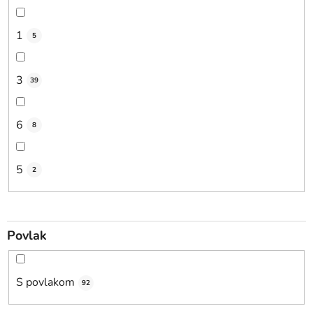
1
5
3
39
6
8
5
2
Povlak
S povlakom
92