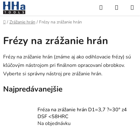
Prejsť
Hľadať
NÁKUP
na
KOŠÍK
obsah
Domov
/
Zrážanie hrán
/
Frézy na zrážanie hrán
Frézy na zrážanie hrán
Frézy na zrážanie hrán (známe aj ako odihlovacie frézy) sú
kľúčovým nástrojom pri finálnom opracovaní obrobkov.
Vyberte si správny nástroj pre zrážanie hrán.
Najpredávanejšie
Fréza na zrážanie hrán D1=3,7 ?=30° z4
DSF <58HRC
Na objednávku