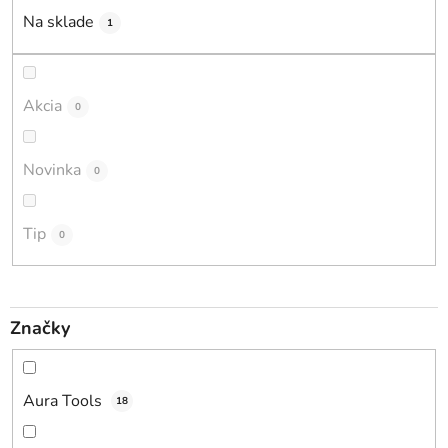
i
Na sklade
1
e
p
r
Akcia
0
o
d
Novinka
0
u
k
t
Tip
0
o
v
Značky
Aura Tools
18