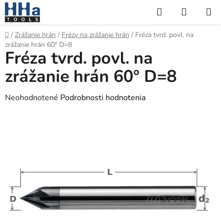
Prejsť
Hľadať
NÁKUP
na
KOŠÍK
obsah
Domov
/
Zrážanie hrán
/
Frézy na zrážanie hrán
/
Fréza tvrd. povl. na
zrážanie hrán 60° D=8
Fréza tvrd. povl. na
zrážanie hrán 60° D=8
Priemerné
Neohodnotené
Podrobnosti hodnotenia
hodnotenie
produktu
je
0,0
z
5
hviezdičiek.