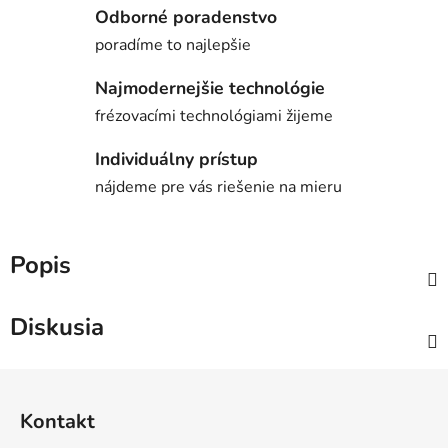
Odborné poradenstvo
poradíme to najlepšie
Najmodernejšie technológie
frézovacími technológiami žijeme
Individuálny prístup
nájdeme pre vás riešenie na mieru
Popis
Diskusia
Z
á
Kontakt
p