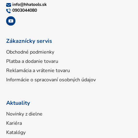
ä
info
@
hhatools.sk
t
0903044080
i
e
Zákaznícky servis
Obchodné podmienky
Platba a dodanie tovaru
Reklamácia a vrátenie tovaru
Informácie o spracovaní osobných údajov
Aktuality
Novinky z dielne
Kariéra
Katalógy