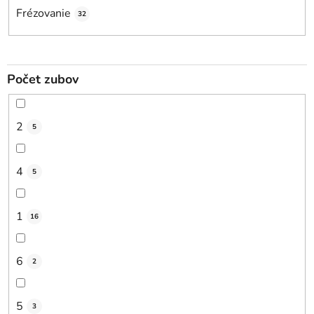
Frézovanie
32
Počet zubov
2
5
4
5
1
16
6
2
5
3