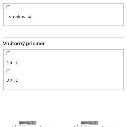
Tvrdokov
32
Vnútorný priemer
16
1
22
2
V
ý
p