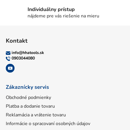
y
v
Individuálny prístup
ý
nájdeme pre vás riešenie na mieru
p
i
Z
s
á
u
Kontakt
p
ä
info
@
hhatools.sk
t
0903044080
i
e
Zákaznícky servis
Obchodné podmienky
Platba a dodanie tovaru
Reklamácia a vrátenie tovaru
Informácie o spracovaní osobných údajov