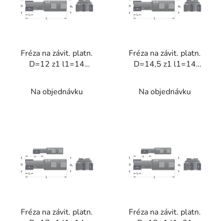
i
s
p
r
Fréza na závit. platn.
Fréza na závit. platn.
o
D=12 z1 l1=14
D=14,5 z1 l1=14
d
stopková
stopková
u
Na objednávku
Na objednávku
k
t
o
v
Fréza na závit. platn.
Fréza na závit. platn.