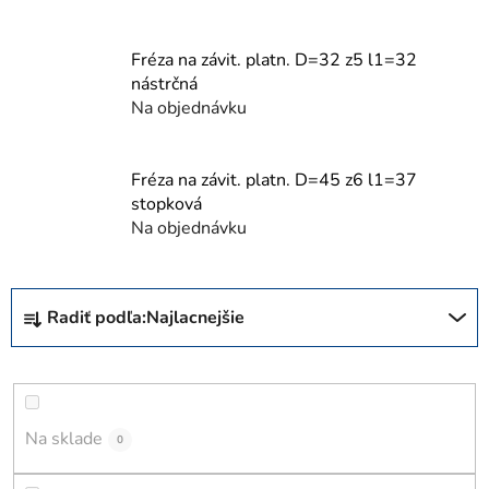
Fréza na závit. platn. D=32 z5 l1=32
nástrčná
Na objednávku
Fréza na závit. platn. D=45 z6 l1=37
stopková
Na objednávku
R
Radiť podľa:
Najlacnejšie
a
d
e
n
i
Na sklade
0
e