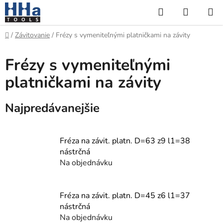
Prejsť
Hľadať
NÁKUP
na
KOŠÍK
obsah
Domov
/
Závitovanie
/
Frézy s vymeniteľnými platničkami na závity
Frézy s vymeniteľnými
platničkami na závity
Najpredávanejšie
Fréza na závit. platn. D=63 z9 l1=38
nástrčná
Na objednávku
Fréza na závit. platn. D=45 z6 l1=37
nástrčná
Na objednávku