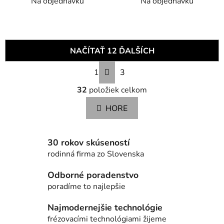
Na objednávku
Na objednávku
NAČÍTAŤ 12 ĎALŠÍCH
S
1
3
t
O
r
32
položiek celkom
v
á
n
l
HORE
k
á
o
d
v
a
a
30 rokov skúseností
c
n
rodinná firma zo Slovenska
i
i
e
e
Odborné poradenstvo
p
poradíme to najlepšie
r
v
Najmodernejšie technológie
k
frézovacími technológiami žijeme