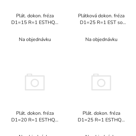
p
r
Plát. dokon. fréza
Plátková dokon. fréza
o
D1=15 R=1 ESTHQC
D1=25 R=1 EST so
d
so závitom 90°
závitom 90°
u
Na objednávku
Na objednávku
k
t
o
v
Plát. dokon. fréza
Plát. dokon. fréza
D1=20 R=1 ESTHQC
D1=25 R=1 ESTHQC
so závitom 90°
so závitom 90°