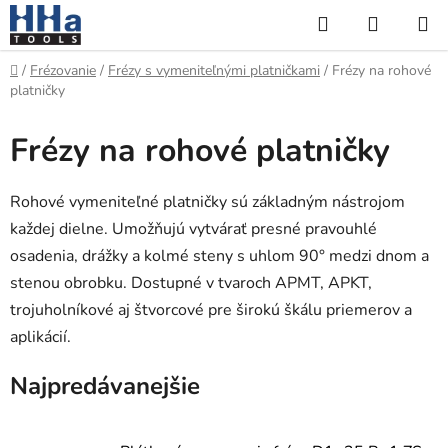
Prejsť
Hľadať
NÁKUP
na
KOŠÍK
obsah
Domov
/
Frézovanie
/
Frézy s vymeniteľnými platničkami
/
Frézy na rohové
platničky
Frézy na rohové platničky
Rohové vymeniteľné platničky sú základným nástrojom
každej dielne. Umožňujú vytvárať presné pravouhlé
osadenia, drážky a kolmé steny s uhlom 90° medzi dnom a
stenou obrobku. Dostupné v tvaroch APMT, APKT,
trojuholníkové aj štvorcové pre širokú škálu priemerov a
aplikácií.
Najpredávanejšie