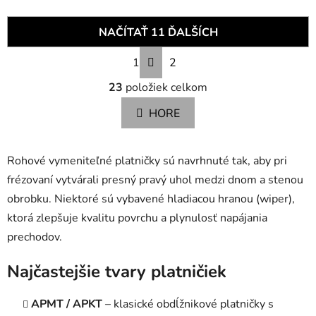
NAČÍTAŤ 11 ĎALŠÍCH
S
1
2
t
O
r
23
položiek celkom
v
á
n
l
HORE
k
á
o
d
v
a
a
Rohové vymeniteľné platničky sú navrhnuté tak, aby pri
c
n
frézovaní vytvárali presný pravý uhol medzi dnom a stenou
i
i
obrobku. Niektoré sú vybavené hladiacou hranou (wiper),
e
e
p
ktorá zlepšuje kvalitu povrchu a plynulosť napájania
r
prechodov.
v
k
Najčastejšie tvary platničiek
y
v
APMT / APKT
– klasické obdĺžnikové platničky s
ý