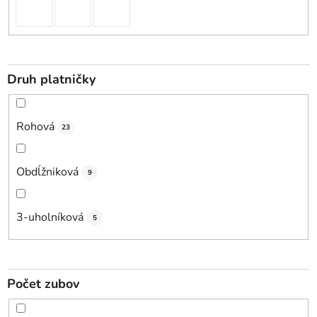
Druh platničky
Rohová
23
Obdĺžniková
9
3-uholníková
5
Počet zubov