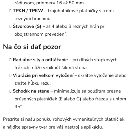
rádiusom, priemery 16 až 80 mm.
p
i
TPKN / TPKW
– trojuholníkové platničky s tromi
s
reznými hranami.
u
Štvorcové (S)
– až 4 alebo 8 rezných hrán pri
obojstrannom prevedení.
Na čo si dať pozor
Radiálne sily a odtláčanie
– pri dlhých stopkových
frézach môže vzniknúť šikmá stena.
Vibrácie pri veľkom vyložení
– skráťte vyloženie alebo
znížte hĺbku rezu.
Schodík na stene
– minimalizuje sa použitím presne
brúsených platničiek (E alebo G) alebo frézou s uhlom
95°.
Prezrite si našu ponuku rohových vymeniteľných platničiek
a nájdite správny tvar pre váš nástroj a aplikáciu.