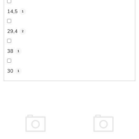
14,5
1
29,4
2
38
1
30
1
V
ý
p
i
s