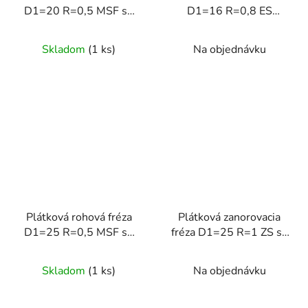
D1=20 R=0,5 MSF so
D1=16 R=0,8 ES
závitom
AOMX so závitom
Skladom
(1 ks)
Na objednávku
Plátková rohová fréza
Plátková zanorovacia
D1=25 R=0,5 MSF so
fréza D1=25 R=1 ZS so
závitom
závitom
Skladom
(1 ks)
Na objednávku