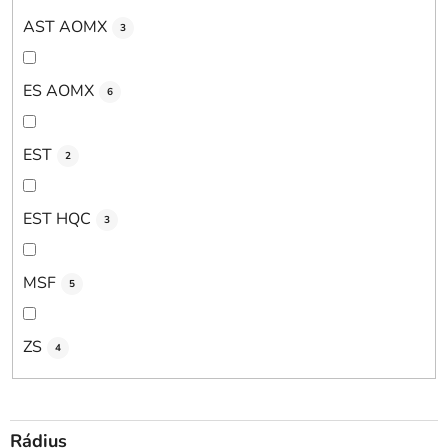
AST AOMX
3
ES AOMX
6
EST
2
EST HQC
3
MSF
5
ZS
4
Rádius