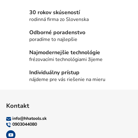
30 rokov skúseností
rodinná firma zo Slovenska
Odborné poradenstvo
poradíme to najlepšie
Najmodernejšie technológie
frézovacími technológiami žijeme
Individuálny prístup
nájdeme pre vás riešenie na mieru
Z
á
Kontakt
p
ä
info
@
hhatools.sk
t
0903044080
i