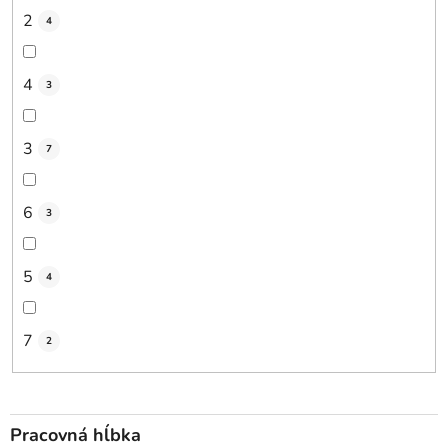
2
4
4
3
3
7
6
3
5
4
7
2
Pracovná hĺbka