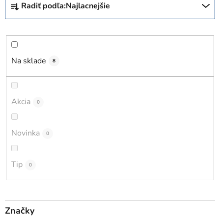
Radiť podľa:
Najlacnejšie
a
d
e
n
i
Na sklade
8
e
p
r
Akcia
0
o
d
Novinka
0
u
k
t
Tip
0
o
v
Značky