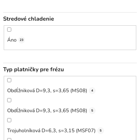
Stredové chladenie
Áno
23
Typ platničky pre frézu
Obdĺžniková D=9,3, s=3,65 (MS08)
4
Obdĺžniková D=9,3, s=3,65 (MS08)
5
Trojuholníková D=6,3, s=3,15 (MSF07)
5