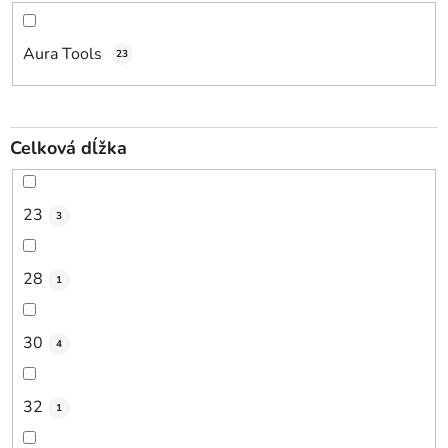
Aura Tools
23
Celková dĺžka
23
3
28
1
30
4
32
1