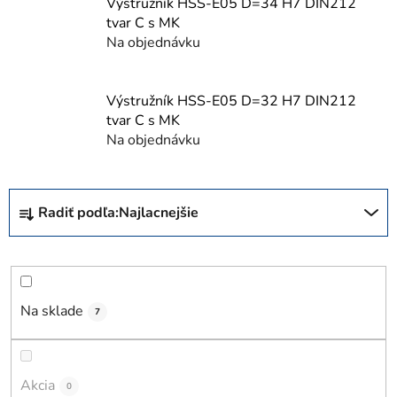
Výstružník HSS-E05 D=34 H7 DIN212
tvar C s MK
Na objednávku
Výstružník HSS-E05 D=32 H7 DIN212
tvar C s MK
Na objednávku
R
Radiť podľa:
Najlacnejšie
a
d
e
n
i
Na sklade
7
e
p
r
Akcia
0