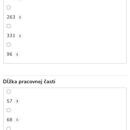
263
1
331
1
96
1
Dĺžka pracovnej časti
57
3
68
1