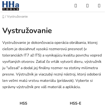
Prejsť
Hľadať
NÁKUP
na
KOŠÍK
obsah
Domov
/
Vystružovanie
Vystružovanie
Vystružovanie je dokončovacia operácia obrábania, ktorej
cieľom je dosiahnuť vysokú rozmerovú presnosť (v
toleranciách IT7 až IT5) a vynikajúcu kvalitu povrchu vopred
vyvŕtaných otvorov. Zatiaľ čo vrták vytvoril dieru, výstružník
ju "učesal" a dodal jej finálny rozmer na stotiny milimetra
presne. Výstružník je viaczubý rezný nástroj, ktorý odoberá
len veľmi malú vrstvu materiálu (prídavok). Vyberte si
správny výstružník pre váš materiál a aplikáciu.
HSS
HSS-E