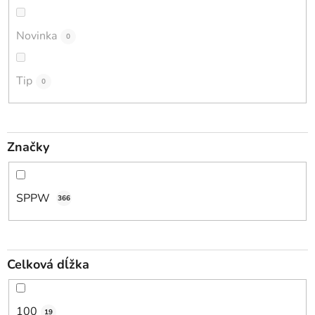
o
d
Novinka
0
u
k
t
Tip
0
o
v
Značky
SPPW
366
Celková dĺžka
100
19