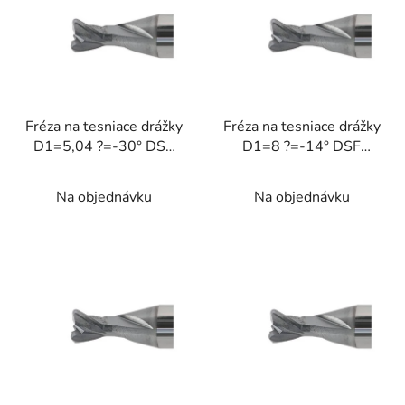
p
i
s
p
r
Fréza na tesniace drážky
Fréza na tesniace drážky
o
D1=5,04 ?=-30° DSF
D1=8 ?=-14° DSF
d
<58HRC
<58HRC
u
Na objednávku
Na objednávku
k
t
o
v