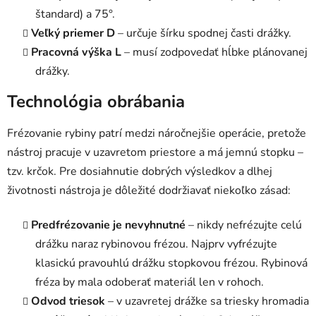
ý
štandard) a 75°.
p
Veľký priemer D
– určuje šírku spodnej časti drážky.
i
Pracovná výška L
– musí zodpovedať hĺbke plánovanej
s
drážky.
u
Technológia obrábania
Frézovanie rybiny patrí medzi náročnejšie operácie, pretože
nástroj pracuje v uzavretom priestore a má jemnú stopku –
tzv. krčok. Pre dosiahnutie dobrých výsledkov a dlhej
životnosti nástroja je dôležité dodržiavať niekoľko zásad:
Predfrézovanie je nevyhnutné
– nikdy nefrézujte celú
drážku naraz rybinovou frézou. Najprv vyfrézujte
klasickú pravouhlú drážku stopkovou frézou. Rybinová
fréza by mala odoberať materiál len v rohoch.
Odvod triesok
– v uzavretej drážke sa triesky hromadia