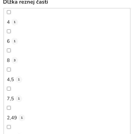
Dĺžka reznej časti
4
1
6
1
8
3
4,5
1
7,5
1
2,49
1