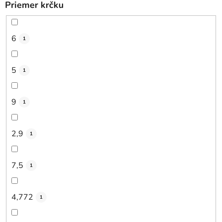
Priemer krčku
6
1
5
1
9
1
2,9
1
7,5
1
4,772
1