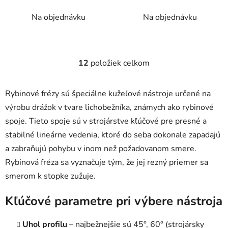
Na objednávku
Na objednávku
12
položiek celkom
O
v
l
Rybinové frézy sú špeciálne kužeľové nástroje určené na
á
výrobu drážok v tvare lichobežníka, známych ako rybinové
d
spoje. Tieto spoje sú v strojárstve kľúčové pre presné a
a
c
stabilné lineárne vedenia, ktoré do seba dokonale zapadajú
i
a zabraňujú pohybu v inom než požadovanom smere.
e
Rybinová fréza sa vyznačuje tým, že jej rezný priemer sa
p
smerom k stopke zužuje.
r
v
Kľúčové parametre pri výbere nástroja
k
y
v
Uhol profilu
– najbežnejšie sú 45°, 60° (strojársky