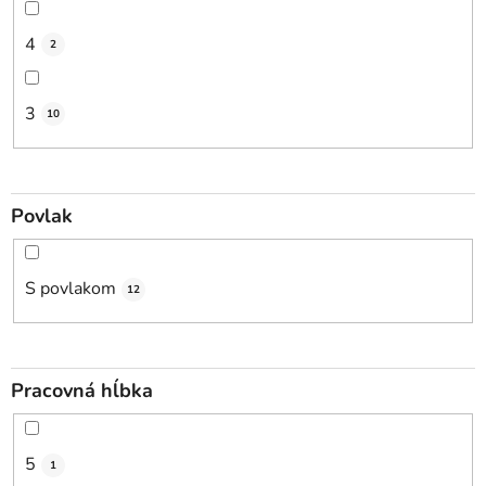
4
2
3
10
Povlak
S povlakom
12
Pracovná hĺbka
5
1