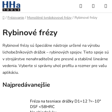
Prejsť
Hľadať
NÁKUP
na
KOŠÍK
obsah
Domov
/
Frézovanie
/
Monolitné tvrdokovové frézy
/
Rybinové frézy
Rybinové frézy
Rybinové frézy sú špeciálne nástroje určené na výrobu
lichobežníkových drážok – rybinových spojov. Tieto spoje sú
v strojárstve nenahraditeľné pre presné a stabilné lineárne
vedenia. Vyberte si správny uhol profilu a rozmer pre vašu
aplikáciu.
Najpredávanejšie
Fréza na tesniace drážky D1=12 ?=-10°
DSF <58HRC