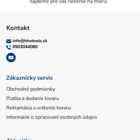
nájdeme pre vás riešenie na mieru
Z
á
Kontakt
p
ä
info
@
hhatools.sk
t
0903044080
i
e
Zákaznícky servis
Obchodné podmienky
Platba a dodanie tovaru
Reklamácia a vrátenie tovaru
Informácie o spracovaní osobných údajov