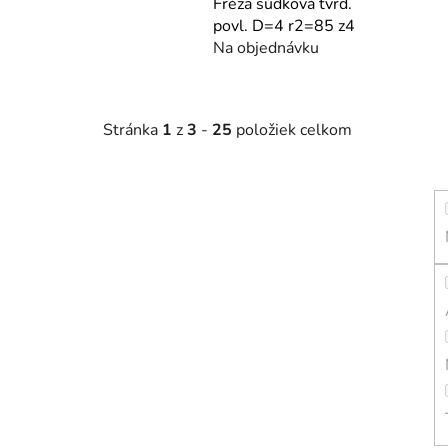
Fréza súdková tvrd.
povl. D=4 r2=85 z4
Na objednávku
Stránka
1
z
3
-
25
položiek celkom