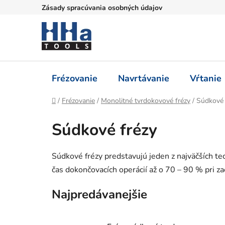
Prejsť
Zásady spracúvania osobných údajov
na
obsah
Frézovanie
Navrtávanie
Vŕtanie
Domov
/
Frézovanie
/
Monolitné tvrdokovové frézy
/
Súdkové 
Súdkové frézy
Súdkové frézy predstavujú jeden z najväčších t
čas dokončovacích operácií až o 70 – 90 % pri za
Najpredávanejšie