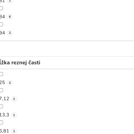
81
1
84
6
94
2
ĺžka reznej časti
25
2
7,12
1
13,3
1
6,81
1