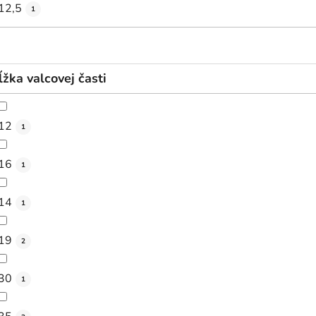
12,5
1
ĺžka valcovej časti
12
1
16
1
14
1
19
2
30
1