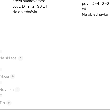
Fréza súdková tvrd.
povl. D=4 r2=
povl. D=2 r2=90 z4
z4
Na objednávku
Na objednávku
Na sklade
0
Akcia
0
Novinka
0
Tip
0