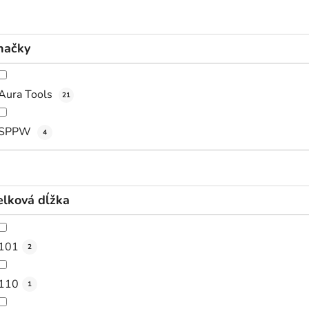
načky
Aura Tools
21
SPPW
4
elková dĺžka
101
2
110
1