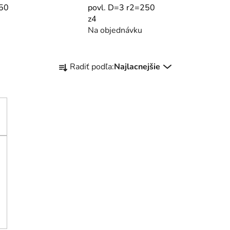
250
povl. D=3 r2=250
z4
Na objednávku
R
Radiť podľa:
Najlacnejšie
a
d
e
n
i
e
p
r
o
d
u
k