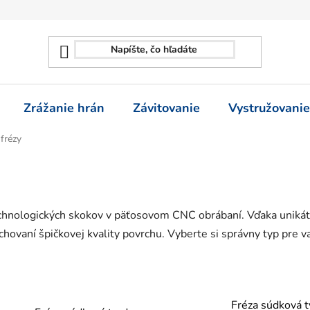
Zrážanie hrán
Závitovanie
Vystružovanie
frézy
echnologických skokov v päťosovom CNC obrábaní. Vďaka uniká
chovaní špičkovej kvality povrchu. Vyberte si správny typ pre va
Fréza súdková t