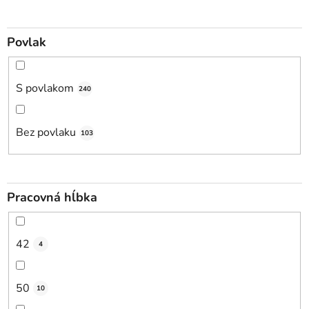
Povlak
S povlakom
240
Bez povlaku
103
Pracovná hĺbka
42
4
50
10