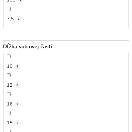
1
7,5
2
Dĺžka valcovej časti
10
5
12
6
16
7
15
7