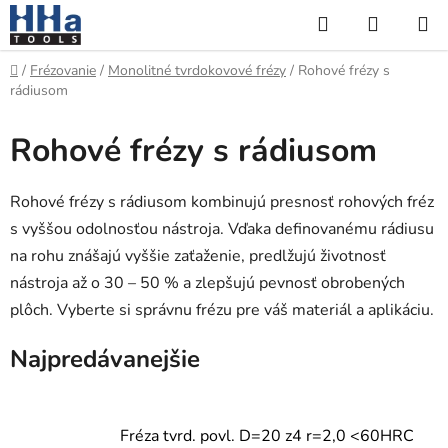
Prejsť
Hľadať
NÁKUP
na
KOŠÍK
obsah
Domov
/
Frézovanie
/
Monolitné tvrdokovové frézy
/
Rohové frézy s
rádiusom
Rohové frézy s rádiusom
Rohové frézy s rádiusom kombinujú presnosť rohových fréz
s vyššou odolnosťou nástroja. Vďaka definovanému rádiusu
na rohu znášajú vyššie zaťaženie, predlžujú životnosť
nástroja až o 30 – 50 % a zlepšujú pevnosť obrobených
plôch. Vyberte si správnu frézu pre váš materiál a aplikáciu.
Najpredávanejšie
Fréza tvrd. povl. D=20 z4 r=2,0 <60HRC