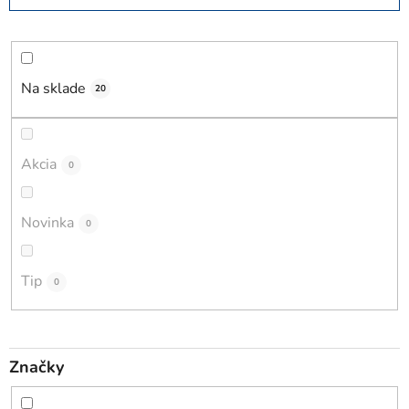
d
e
n
i
Na sklade
20
e
p
r
Akcia
0
o
d
Novinka
0
u
k
t
Tip
0
o
v
Značky