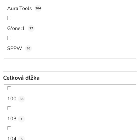
Aura Tools
264
G'one:1
27
SPPW
36
Celková dĺžka
100
33
103
1
104
5