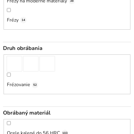
Frézy na moderné materiály
38
Frézy
14
Druh obrábania
Frézovanie
52
Obrábaný materiál
Ocele kalené do 56 HRC
103