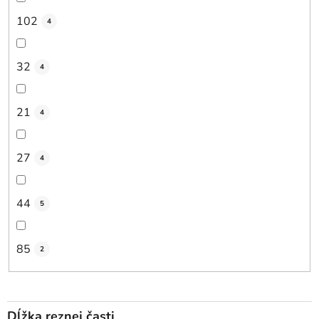
102
4
32
4
21
4
27
4
44
5
85
2
Dĺžka reznej časti