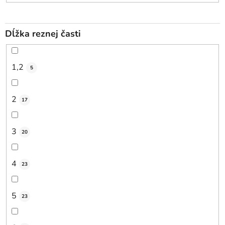
Dĺžka reznej časti
1,2
5
2
17
3
20
4
23
5
23