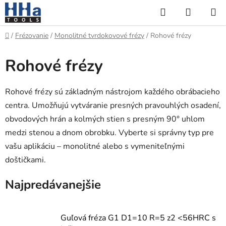
Prejsť
Hľadať
NÁKUP
na
KOŠÍK
obsah
Domov
/
Frézovanie
/
Monolitné tvrdokovové frézy
/
Rohové frézy
Rohové frézy
Rohové frézy sú základným nástrojom každého obrábacieho
centra. Umožňujú vytváranie presných pravouhlých osadení,
obvodových hrán a kolmých stien s presným 90° uhlom
medzi stenou a dnom obrobku. Vyberte si správny typ pre
vašu aplikáciu – monolitné alebo s vymeniteľnými
doštičkami.
Najpredávanejšie
Guľová fréza G1 D1=10 R=5 z2 <56HRC s