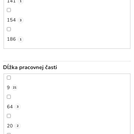
141
1
154
3
186
1
Dĺžka pracovnej časti
9
21
64
3
20
2