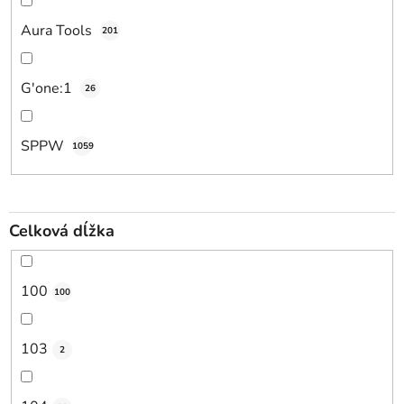
Aura Tools
201
G'one:1
26
SPPW
1059
Celková dĺžka
100
100
103
2