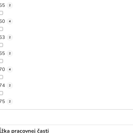
55
2
60
4
63
2
65
2
70
4
74
2
75
2
ĺžka pracovnej časti