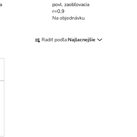
a
povl. zaobľovacia
r=0,9
Na objednávku
R
Radiť podľa:
Najlacnejšie
a
d
e
n
i
e
p
r
o
d
u
k