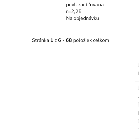
povl. zaobľovacia
r=2,25
Na objednávku
Stránka
1
z
6
-
68
položiek celkom