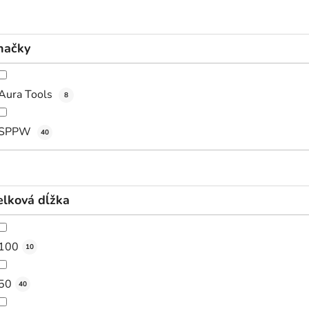
načky
Aura Tools
8
SPPW
40
elková dĺžka
100
10
50
40