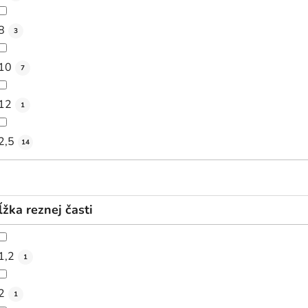
8
3
10
7
12
1
2,5
14
ĺžka reznej časti
1,2
1
2
1