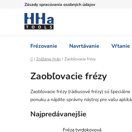
Prejsť
Zásady spracúvania osobných údajov
na
obsah
Frézovanie
Navrtávanie
Vŕtanie
Domov
/
Zrážanie hrán
/
Zaobľovacie frézy
Zaobľovacie frézy
Zaobľovacie frézy (rádiusové frézy) sú špeciáln
ponuku a nájdite správny nástroj pre vašu apliká
Najpredávanejšie
Fréza tvrdokovová