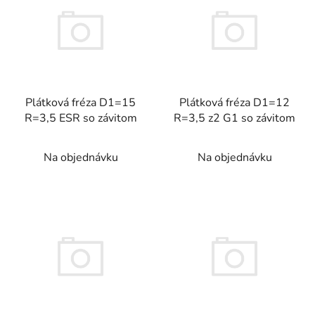
p
i
s
p
r
Plátková fréza D1=15
Plátková fréza D1=12
o
R=3,5 ESR so závitom
R=3,5 z2 G1 so závitom
d
u
Na objednávku
Na objednávku
k
t
o
v