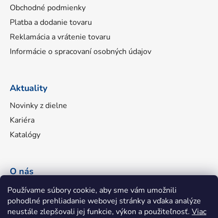
Obchodné podmienky
Platba a dodanie tovaru
Reklamácia a vrátenie tovaru
Informácie o spracovaní osobných údajov
Aktuality
Novinky z dielne
Kariéra
Katalógy
O nás
Náš príbeh
Používame súbory cookie, aby sme vám umožnili
pohodlné prehliadanie webovej stránky a vďaka analýze
Portfólio značiek
neustále zlepšovali jej funkcie, výkon a použiteľnosť.
Viac
Fakturačné údaje