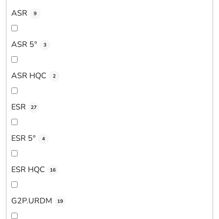
ASR
9
ASR 5°
3
ASR HQC
2
ESR
27
ESR 5°
4
ESR HQC
16
G2P.URDM
19