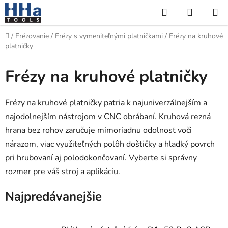
Prejsť
Hľadať
NÁKUP
na
KOŠÍK
obsah
Domov
/
Frézovanie
/
Frézy s vymeniteľnými platničkami
/
Frézy na kruhové
platničky
Frézy na kruhové platničky
Frézy na kruhové platničky patria k najuniverzálnejším a
najodolnejším nástrojom v CNC obrábaní. Kruhová rezná
hrana bez rohov zaručuje mimoriadnu odolnosť voči
nárazom, viac využiteľných polôh doštičky a hladký povrch
pri hrubovaní aj polodokončovaní. Vyberte si správny
rozmer pre váš stroj a aplikáciu.
Najpredávanejšie