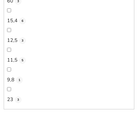
60
3
15,4
6
12,5
3
11,5
5
9,8
1
23
3
V
ý