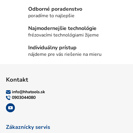
Odborné poradenstvo
poradíme to najlepšie
Najmodernejšie technológie
frézovacími technológiami žijeme
Individuálny prístup
nájdeme pre vás riešenie na mieru
Z
á
Kontakt
p
ä
info
@
hhatools.sk
t
0903044080
i
e
Zákaznícky servis