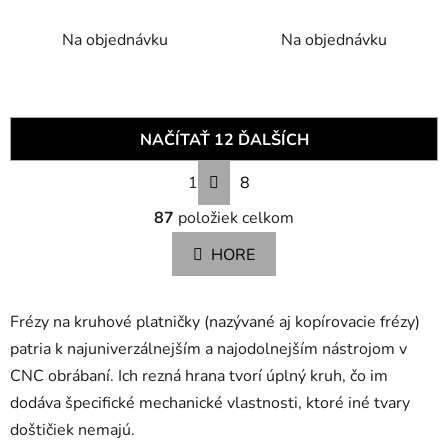
Na objednávku
Na objednávku
NAČÍTAŤ 12 ĎALŠÍCH
S
1
8
t
O
r
87
položiek celkom
v
á
n
l
HORE
k
á
o
d
v
a
a
Frézy na kruhové platničky (nazývané aj kopírovacie frézy)
c
n
patria k najuniverzálnejším a najodolnejším nástrojom v
i
i
CNC obrábaní. Ich rezná hrana tvorí úplný kruh, čo im
e
e
p
dodáva špecifické mechanické vlastnosti, ktoré iné tvary
r
doštičiek nemajú.
v