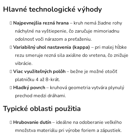
k
Hlavné technologické výhody
y
v
Najpevnejšia rezná hrana
– kruh nemá žiadne rohy
ý
náchylné na vyštiepenie, čo zaručuje mimoriadnu
p
i
odolnosť voči nárazom a preťaženiu.
s
Variabilný uhol nastavenia (kappa)
– pri malej hĺbke
u
rezu smeruje rezná sila axiálne do vretena, čo znižuje
vibrácie.
Viac využiteľných polôh
– bežne je možné otočiť
platničku 4 až 8-krát.
Hladký povrch
– kruhová geometria vytvára plynulý
prechod medzi dráhami.
Typické oblasti použitia
Hrubovanie dutín
– ideálne na odoberanie veľkého
množstva materiálu pri výrobe foriem a zápustiek.