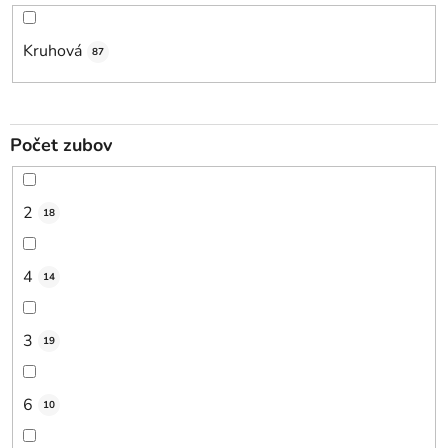
Kruhová
87
Počet zubov
2
18
4
14
3
19
6
10