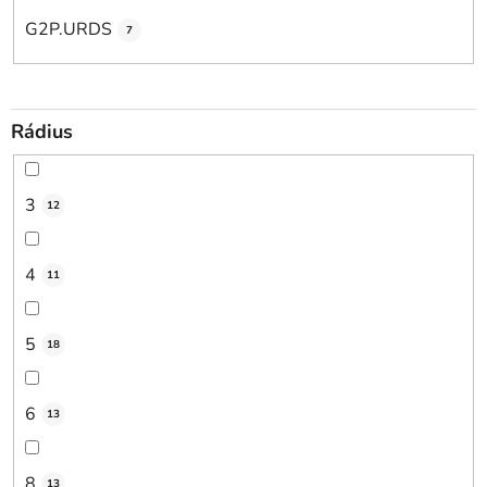
G2P.URDS
7
Rádius
3
12
4
11
5
18
6
13
8
13