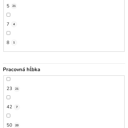
5
21
7
4
8
1
Pracovná hĺbka
23
21
42
7
50
20