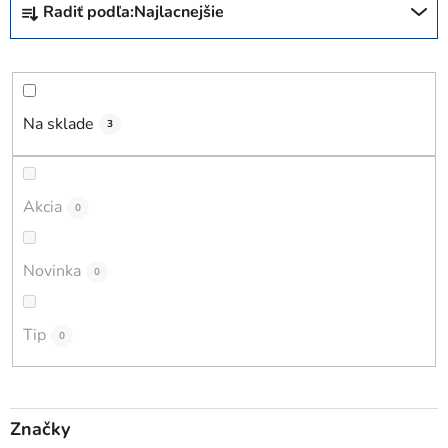
Radiť podľa:
Najlacnejšie
a
d
e
n
i
Na sklade
3
e
p
r
Akcia
0
o
d
Novinka
0
u
k
t
Tip
0
o
v
Značky