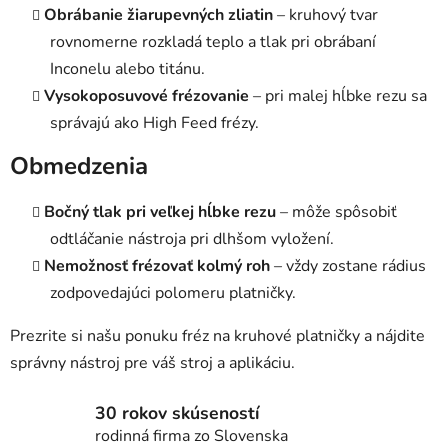
Obrábanie žiarupevných zliatin
– kruhový tvar
rovnomerne rozkladá teplo a tlak pri obrábaní
Inconelu alebo titánu.
Vysokoposuvové frézovanie
– pri malej hĺbke rezu sa
správajú ako High Feed frézy.
Obmedzenia
Bočný tlak pri veľkej hĺbke rezu
– môže spôsobiť
odtláčanie nástroja pri dlhšom vyložení.
Nemožnosť frézovať kolmý roh
– vždy zostane rádius
zodpovedajúci polomeru platničky.
Prezrite si našu ponuku fréz na kruhové platničky a nájdite
správny nástroj pre váš stroj a aplikáciu.
30 rokov skúseností
rodinná firma zo Slovenska