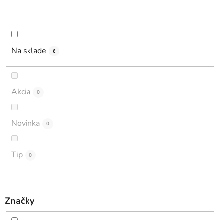
a
d
e
n
i
Na sklade
6
e
p
r
Akcia
0
o
d
Novinka
0
u
k
t
Tip
0
o
v
Značky