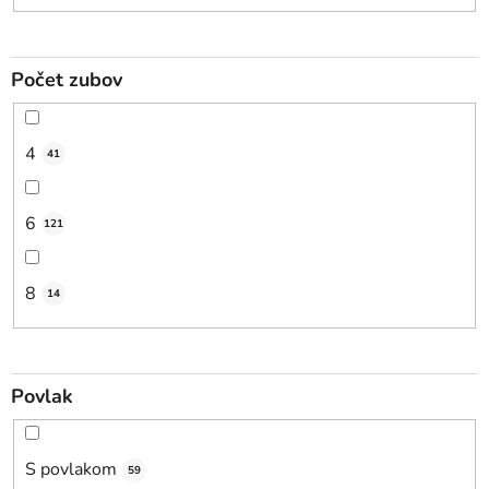
Počet zubov
4
41
6
121
8
14
Povlak
S povlakom
59