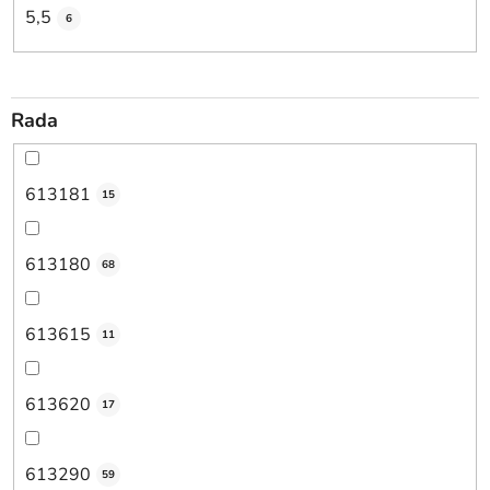
5,5
6
Rada
613181
15
613180
68
613615
11
613620
17
613290
59