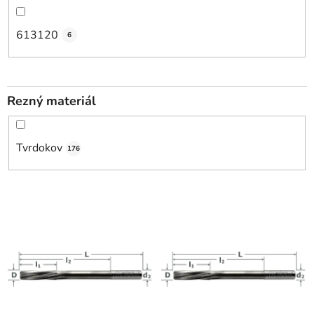
613120
6
Rezný materiál
Tvrdokov
176
V
ý
p
i
s
p