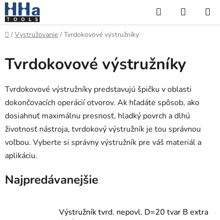
Prejsť
Hľadať
NÁKUP
na
KOŠÍK
obsah
Domov
/
Vystružovanie
/
Tvrdokovové výstružníky
Tvrdokovové výstružníky
Tvrdokovové výstružníky predstavujú špičku v oblasti
dokončovacích operácií otvorov. Ak hľadáte spôsob, ako
dosiahnuť maximálnu presnosť, hladký povrch a dlhú
životnosť nástroja, tvrdokový výstružník je tou správnou
voľbou. Vyberte si správny výstružník pre váš materiál a
aplikáciu.
Najpredávanejšie
Výstružník tvrd. nepovl. D=20 tvar B extra