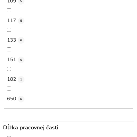
109
5
117
5
133
6
151
5
182
1
650
6
Dĺžka pracovnej časti