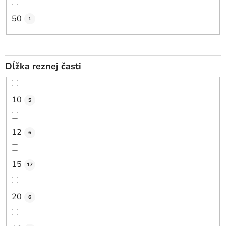
50
1
Dĺžka reznej časti
10
5
12
6
15
17
20
6