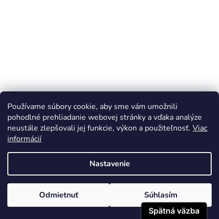
Používame súbory cookie, aby sme vám umožnili
Výstružník tvrd. nepovl.
Výstružník tvrd. nepovl.
pohodlné prehliadanie webovej stránky a vďaka analýze
D=3 DIN212B pre H7
D=3,5 DIN212B pre H7
neustále zlepšovali jej funkcie, výkon a použiteľnosť.
Viac
informácií
Na objednávku
Na objednávku
Nastavenie
Odmietnuť
Súhlasím