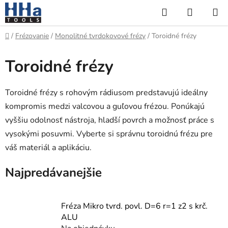
Prejsť
Hľadať
NÁKUP
na
KOŠÍK
obsah
Domov
/
Frézovanie
/
Monolitné tvrdokovové frézy
/
Toroidné frézy
Toroidné frézy
Toroidné frézy s rohovým rádiusom predstavujú ideálny
kompromis medzi valcovou a guľovou frézou. Ponúkajú
vyššiu odolnosť nástroja, hladší povrch a možnosť práce s
vysokými posuvmi. Vyberte si správnu toroidnú frézu pre
váš materiál a aplikáciu.
Najpredávanejšie
Fréza Mikro tvrd. povl. D=6 r=1 z2 s krč.
ALU