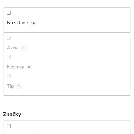
d
e
n
i
Na sklade
16
e
p
r
Akcia
0
o
d
Novinka
0
u
k
t
Tip
0
o
v
Značky