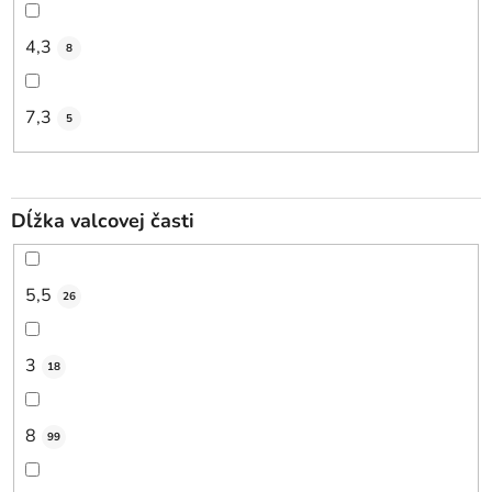
4,3
8
7,3
5
Dĺžka valcovej časti
5,5
26
3
18
8
99