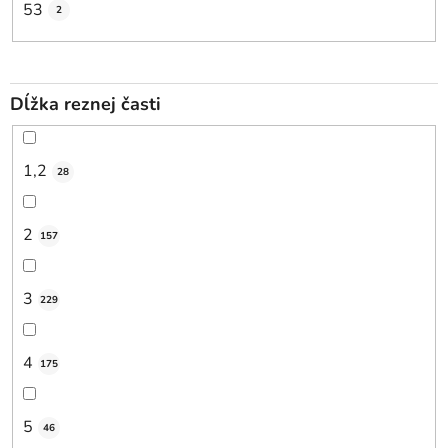
53
2
Dĺžka reznej časti
1,2
28
2
157
3
229
4
175
5
46