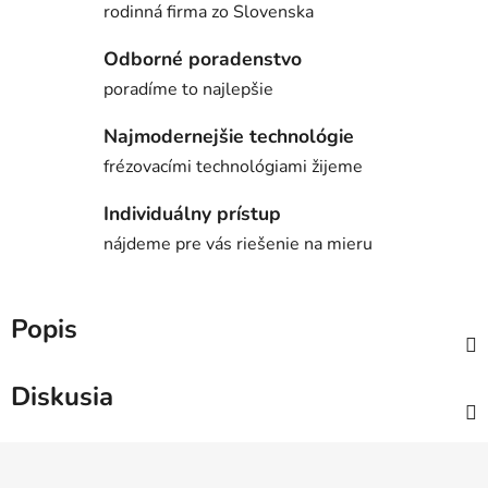
rodinná firma zo Slovenska
Odborné poradenstvo
poradíme to najlepšie
Najmodernejšie technológie
frézovacími technológiami žijeme
Individuálny prístup
nájdeme pre vás riešenie na mieru
Popis
Diskusia
Z
á