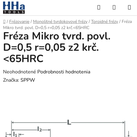
Prejsť
Hľadať
NÁKUP
na
KOŠÍK
obsah
Domov
/
Frézovanie
/
Monolitné tvrdokovové frézy
/
Toroidné frézy
/
Fréza
Mikro tvrd. povl. D=0,5 r=0,05 z2 krč.<65HRC
Fréza Mikro tvrd. povl.
D=0,5 r=0,05 z2 krč.
<65HRC
Priemerné
Neohodnotené
Podrobnosti hodnotenia
hodnotenie
Značka:
SPPW
produktu
je
0,0
z
5
hviezdičiek.