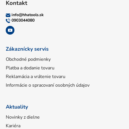
Kontakt
p
ä
info
@
hhatools.sk
t
0903044080
i
e
Zákaznícky servis
Obchodné podmienky
Platba a dodanie tovaru
Reklamácia a vrátenie tovaru
Informácie o spracovaní osobných údajov
Aktuality
Novinky z dielne
Kariéra