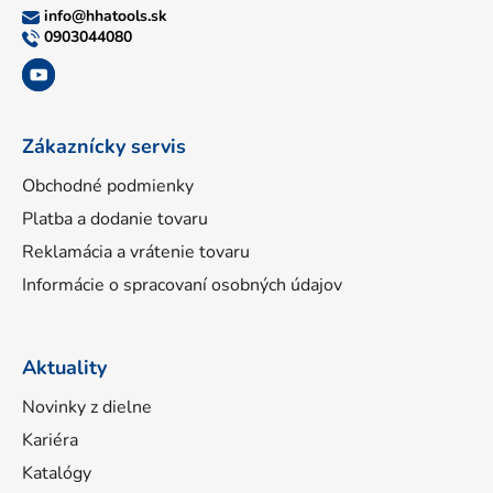
ä
info
@
hhatools.sk
t
0903044080
i
e
Zákaznícky servis
Obchodné podmienky
Platba a dodanie tovaru
Reklamácia a vrátenie tovaru
Informácie o spracovaní osobných údajov
Aktuality
Novinky z dielne
Kariéra
Katalógy