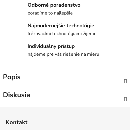
Odborné poradenstvo
poradíme to najlepšie
Najmodernejšie technológie
frézovacími technológiami žijeme
Individuálny prístup
nájdeme pre vás riešenie na mieru
Popis
Diskusia
Z
á
Kontakt
p