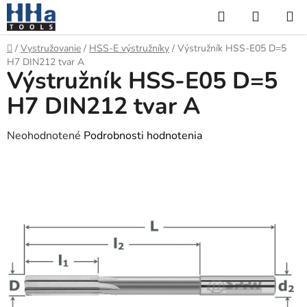
Prejsť
Hľadať
NÁKUP
na
KOŠÍK
obsah
Domov
/
Vystružovanie
/
HSS-E výstružníky
/
Výstružník HSS-E05 D=5
H7 DIN212 tvar A
Výstružník HSS-E05 D=5
H7 DIN212 tvar A
Priemerné
Neohodnotené
Podrobnosti hodnotenia
hodnotenie
produktu
je
0,0
z
5
hviezdičiek.