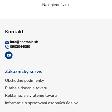
Na objednávku
Z
á
Kontakt
p
ä
info
@
hhatools.sk
t
0903044080
i
e
Zákaznícky servis
Obchodné podmienky
Platba a dodanie tovaru
Reklamácia a vrátenie tovaru
Informácie o spracovaní osobných údajov