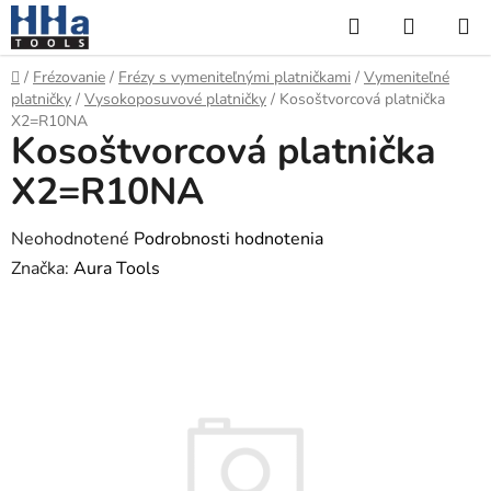
Prejsť
Hľadať
NÁKUP
na
KOŠÍK
obsah
Domov
/
Frézovanie
/
Frézy s vymeniteľnými platničkami
/
Vymeniteľné
platničky
/
Vysokoposuvové platničky
/
Kosoštvorcová platnička
X2=R10NA
Kosoštvorcová platnička
X2=R10NA
Priemerné
Neohodnotené
Podrobnosti hodnotenia
hodnotenie
Značka:
Aura Tools
produktu
je
0,0
z
5
hviezdičiek.