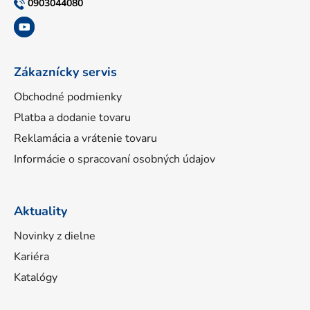
t
0903044080
i
e
Zákaznícky servis
Obchodné podmienky
Platba a dodanie tovaru
Reklamácia a vrátenie tovaru
Informácie o spracovaní osobných údajov
Aktuality
Novinky z dielne
Kariéra
Katalógy