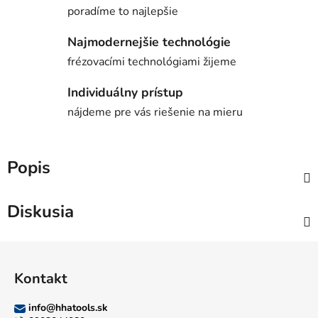
poradíme to najlepšie
Najmodernejšie technológie
frézovacími technológiami žijeme
Individuálny prístup
nájdeme pre vás riešenie na mieru
Popis
Diskusia
Z
á
Kontakt
p
ä
info
@
hhatools.sk