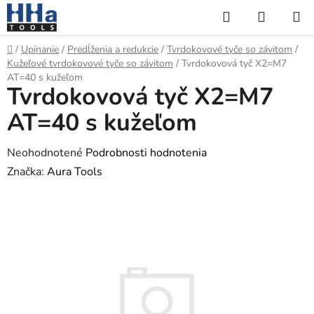
Prejsť
Hľadať
NÁKUP
na
KOŠÍK
obsah
Domov
/
Upínanie
/
Predĺženia a redukcie
/
Tvrdokovové tyče so závitom
/
Kužeľové tvrdokovové tyče so závitom
/
Tvrdokovová tyč X2=M7
AT=40 s kužeľom
Tvrdokovová tyč X2=M7
AT=40 s kužeľom
Priemerné
Neohodnotené
Podrobnosti hodnotenia
hodnotenie
Značka:
Aura Tools
produktu
je
0,0
z
5
hviezdičiek.