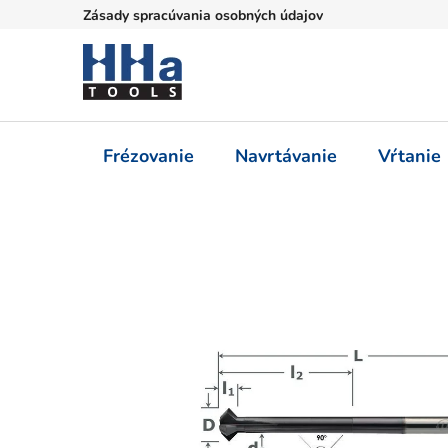
Prejsť
Zásady spracúvania osobných údajov
na
obsah
Frézovanie
Navrtávanie
Vŕtanie