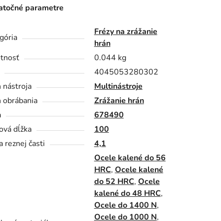
točné parametre
Frézy na zrážanie
gória
hrán
tnosť
0.044 kg
4045053280302
 nástroja
Multinástroje
 obrábania
Zrážanie hrán
a
678490
ová dĺžka
100
a reznej časti
4,1
Ocele kalené do 56
HRC
,
Ocele kalené
do 52 HRC
,
Ocele
kalené do 48 HRC
,
Ocele do 1400 N
,
Ocele do 1000 N
,