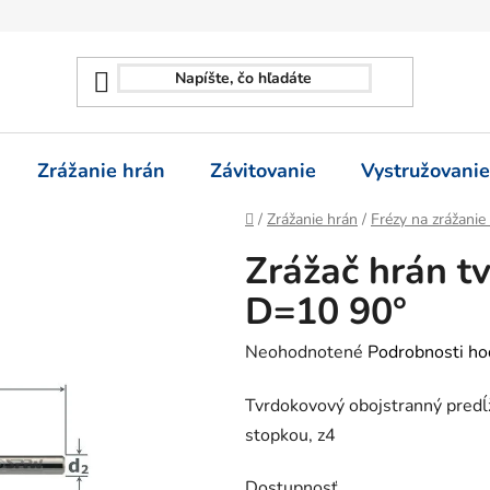
Zrážanie hrán
Závitovanie
Vystružovanie
Domov
/
Zrážanie hrán
/
Frézy na zrážanie
Zrážač hrán tv
D=10 90°
Priemerné
Neohodnotené
Podrobnosti ho
hodnotenie
Tvrdokovový obojstranný predĺž
produktu
stopkou, z4
je
0,0
Dostupnosť