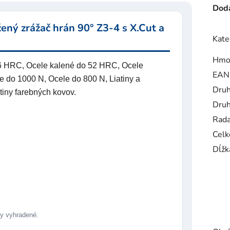
Doda
ný zrážač hrán 90° Z3-4 s X.Cut a
Kate
Hmo
56 HRC, Ocele kalené do 52 HRC, Ocele
EAN
 do 1000 N, Ocele do 800 N, Liatiny a
Druh
atiny farebných kovov.
Druh
Rad
Celk
Dĺžk
 vyhradené.