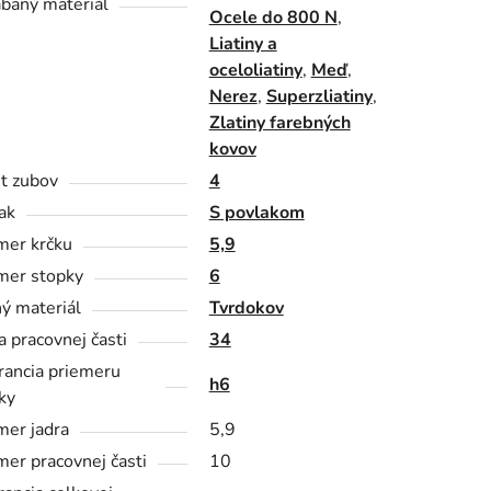
baný materiál
Ocele do 800 N
,
Liatiny a
oceloliatiny
,
Meď
,
Nerez
,
Superzliatiny
,
Zlatiny farebných
kovov
t zubov
4
ak
S povlakom
mer krčku
5,9
mer stopky
6
ý materiál
Tvrdokov
a pracovnej časti
34
rancia priemeru
h6
ky
mer jadra
5,9
mer pracovnej časti
10