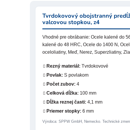
Tvrdokovový obojstranný predĺže
valcovou stopkou, z4
Vhodné pre obrábanie: Ocele kalené do 
kalené do 48 HRC, Ocele do 1400 N, Ocele
oceloliatiny, Meď, Nerez, Superzliatiny, Zl
Rezný materiál:
Tvrdokovové
Povlak:
S povlakom
Počet zubov:
4
Celková dĺžka:
100 mm
Dĺžka reznej časti:
4,1 mm
Priemer stopky:
6 mm
Výrobca: SPPW GmbH, Nemecko. Technické zmeny