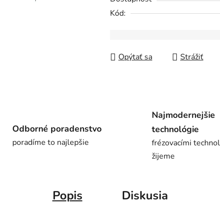
z
Kód:
5
hviezdičiek.
Opýtať sa
Strážiť
Najmodernejšie
Odborné poradenstvo
technológie
poradíme to najlepšie
frézovacími techno
žijeme
Popis
Diskusia