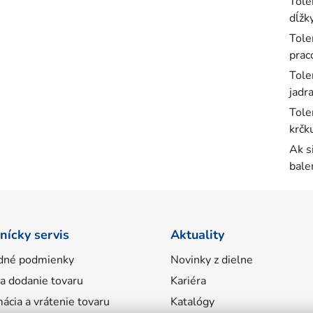
Tole
dĺžk
Tole
prac
Tole
jadr
Tole
krčk
Ak s
bale
nícky servis
Aktuality
dné podmienky
Novinky z dielne
 a dodanie tovaru
Kariéra
ácia a vrátenie tovaru
Katalógy