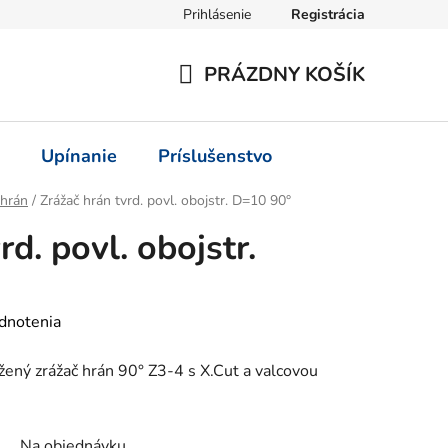
Prihlásenie
Registrácia
PRÁZDNY KOŠÍK
NÁKUPNÝ
KOŠÍK
Upínanie
Príslušenstvo
 hrán
/
Zrážač hrán tvrd. povl. obojstr. D=10 90°
rd. povl. obojstr.
dnotenia
ený zrážač hrán 90° Z3-4 s X.Cut a valcovou
Na objednávku