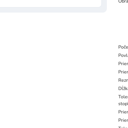
Obrá
Poče
Povl
Prie
Prie
Rezn
Dĺžk
Tole
stop
Prie
Prie