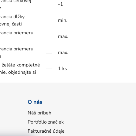
rancia celkovej
-1
y
rancia dĺžky
min.
ovnej časti
rancia priemeru
max.
a
rancia priemeru
max.
u
i želáte kompletné
1 ks
nie, objednajte si
O nás
Náš príbeh
Portfólio značiek
Fakturačné údaje