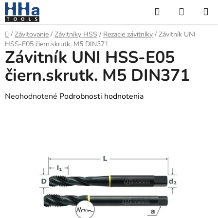
Prejsť
Hľadať
NÁKUP
na
KOŠÍK
obsah
Domov
/
Závitovanie
/
Závitníky HSS
/
Rezacie závitníky
/
Závitník UNI
HSS-E05 čiern.skrutk. M5 DIN371
Závitník UNI HSS-E05
čiern.skrutk. M5 DIN371
Priemerné
Neohodnotené
Podrobnosti hodnotenia
hodnotenie
produktu
je
0,0
z
5
hviezdičiek.