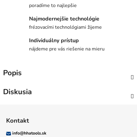
poradíme to najlepšie
Najmodernejšie technológie
frézovacími technológiami žijeme
Individuálny prístup
nájdeme pre vás riešenie na mieru
Popis
Diskusia
Z
á
Kontakt
p
ä
info
@
hhatools.sk