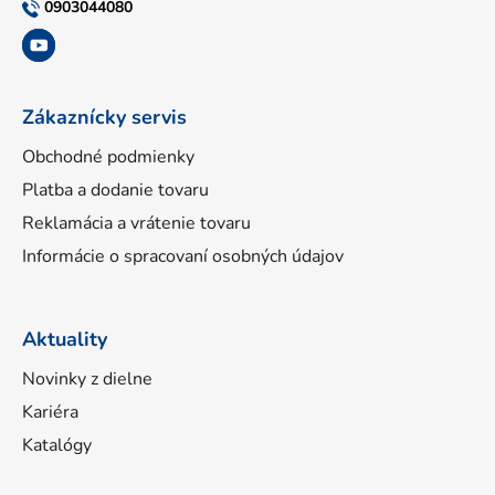
t
0903044080
i
e
Zákaznícky servis
Obchodné podmienky
Platba a dodanie tovaru
Reklamácia a vrátenie tovaru
Informácie o spracovaní osobných údajov
Aktuality
Novinky z dielne
Kariéra
Katalógy