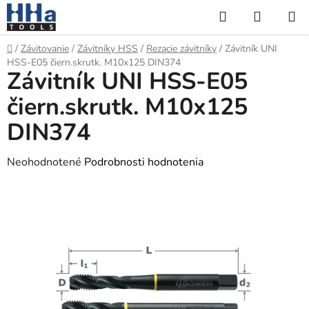
Prejsť
Hľadať
NÁKUP
na
KOŠÍK
obsah
Domov
/
Závitovanie
/
Závitníky HSS
/
Rezacie závitníky
/
Závitník UNI
HSS-E05 čiern.skrutk. M10x125 DIN374
Závitník UNI HSS-E05
čiern.skrutk. M10x125
DIN374
Priemerné
Neohodnotené
Podrobnosti hodnotenia
hodnotenie
produktu
je
0,0
z
5
hviezdičiek.