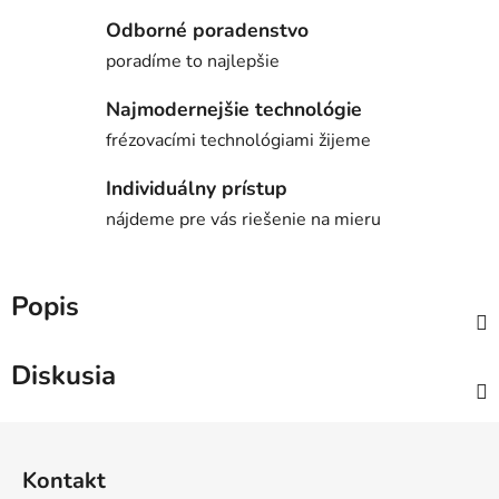
Odborné poradenstvo
poradíme to najlepšie
Najmodernejšie technológie
frézovacími technológiami žijeme
Individuálny prístup
nájdeme pre vás riešenie na mieru
Popis
Diskusia
Z
á
Kontakt
p