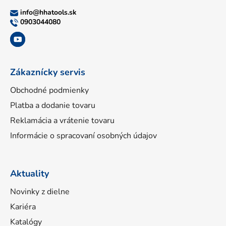
ä
info
@
hhatools.sk
t
0903044080
i
e
Zákaznícky servis
Obchodné podmienky
Platba a dodanie tovaru
Reklamácia a vrátenie tovaru
Informácie o spracovaní osobných údajov
Aktuality
Novinky z dielne
Kariéra
Katalógy