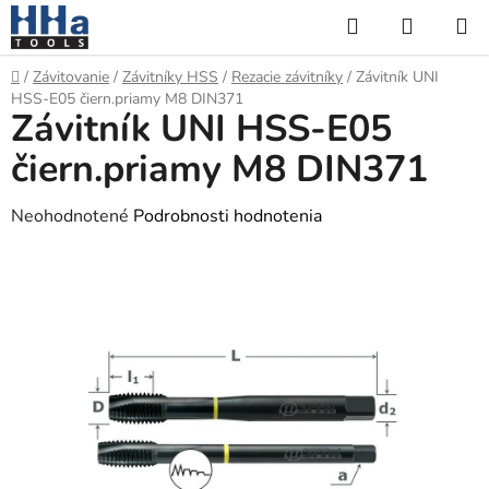
Prejsť
Hľadať
NÁKUP
na
KOŠÍK
obsah
Domov
/
Závitovanie
/
Závitníky HSS
/
Rezacie závitníky
/
Závitník UNI
HSS-E05 čiern.priamy M8 DIN371
Závitník UNI HSS-E05
čiern.priamy M8 DIN371
Priemerné
Neohodnotené
Podrobnosti hodnotenia
hodnotenie
produktu
je
0,0
z
5
hviezdičiek.