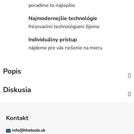
poradíme to najlepšie
Najmodernejšie technológie
frézovacími technológiami žijeme
Individuálny prístup
nájdeme pre vás riešenie na mieru
Popis
Diskusia
Z
á
Kontakt
p
ä
info
@
hhatools.sk