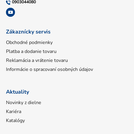
t
0903044080
i
e
Zákaznícky servis
Obchodné podmienky
Platba a dodanie tovaru
Reklamácia a vrátenie tovaru
Informácie o spracovaní osobných údajov
Aktuality
Novinky z dielne
Kariéra
Katalógy