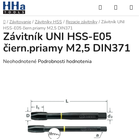
Prejsť
Hľadať
NÁKUP
na
KOŠÍK
obsah
Domov
/
Závitovanie
/
Závitníky HSS
/
Rezacie závitníky
/
Závitník UNI
HSS-E05 čiern.priamy M2,5 DIN371
Závitník UNI HSS-E05
čiern.priamy M2,5 DIN371
Priemerné
Neohodnotené
Podrobnosti hodnotenia
hodnotenie
produktu
je
0,0
z
5
hviezdičiek.