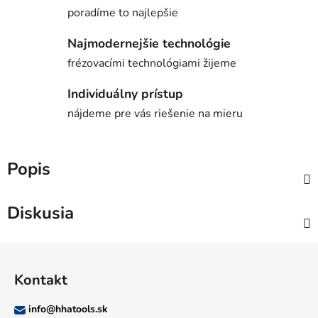
poradíme to najlepšie
Najmodernejšie technológie
frézovacími technológiami žijeme
Individuálny prístup
nájdeme pre vás riešenie na mieru
Popis
Diskusia
Z
á
Kontakt
p
ä
info
@
hhatools.sk