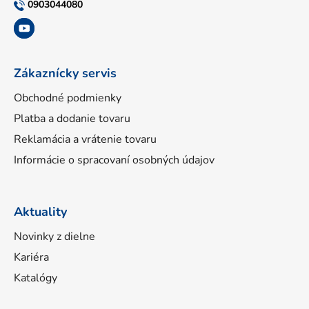
t
0903044080
i
e
Zákaznícky servis
Obchodné podmienky
Platba a dodanie tovaru
Reklamácia a vrátenie tovaru
Informácie o spracovaní osobných údajov
Aktuality
Novinky z dielne
Kariéra
Katalógy