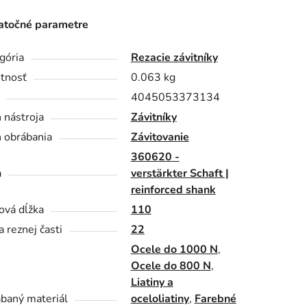
točné parametre
gória
Rezacie závitníky
tnosť
0.063 kg
4045053373134
 nástroja
Závitníky
 obrábania
Závitovanie
360620 -
a
verstärkter Schaft |
reinforced shank
ová dĺžka
110
a reznej časti
22
Ocele do 1000 N
,
Ocele do 800 N
,
Liatiny a
baný materiál
oceloliatiny
,
Farebné