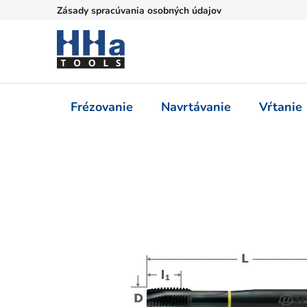
Prejsť
Zásady spracúvania osobných údajov
na
obsah
Frézovanie
Navrtávanie
Vŕtanie