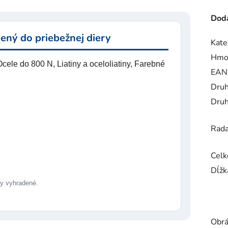
Doda
ený do priebežnej diery
Kate
Hmo
ele do 800 N, Liatiny a oceloliatiny, Farebné
EAN
Druh
Druh
Rad
Celk
Dĺžk
 vyhradené.
Obrá