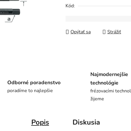
0,0
Kód:
z
5
hviezdičiek.
Opýtať sa
Strážiť
Najmodernejšie
Odborné poradenstvo
technológie
poradíme to najlepšie
frézovacími techno
žijeme
Popis
Diskusia