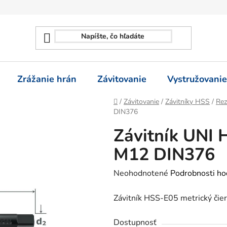
Zrážanie hrán
Závitovanie
Vystružovanie
Domov
/
Závitovanie
/
Závitníky HSS
/
Rez
DIN376
Závitník UNI 
M12 DIN376
Priemerné
Neohodnotené
Podrobnosti ho
hodnotenie
Závitník HSS-E05 metrický čier
produktu
je
Dostupnosť