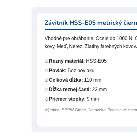
Závitník HSS-E05 metrický čiern
Vhodné pre obrábanie: Ocele do 1000 N, Oc
kovy, Meď, Nerez, Zlatiny farebných kovov.
Rezný materiál:
HSS-E05
Povlak:
Bez povlaku
Celková dĺžka:
110 mm
Dĺžka reznej časti:
22 mm
Priemer stopky:
9 mm
Výrobca: SPPW GmbH, Nemecko. Technické zmeny