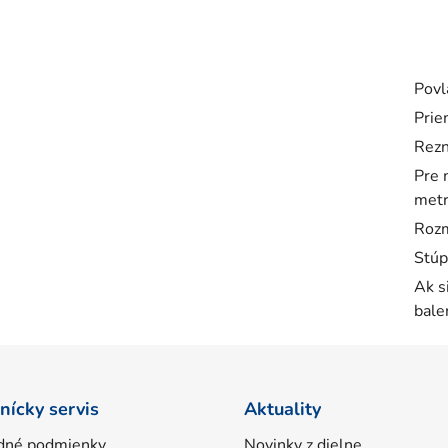
Povl
Prie
Rezn
Pre 
metr
Rozm
Stúp
Ak s
bale
nícky servis
Aktuality
dné podmienky
Novinky z dielne