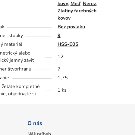
kovy
,
Meď
,
Nerez
,
Zlatiny farebných
kovov
ak
Bez povlaku
mer stopky
9
ý materiál
HSS-E05
metrický alebo
12
ický jemný závit
er štvorhranu
7
anie
1,75
i želáte kompletné
1 ks
nie, objednajte si
O nás
Náš príbeh