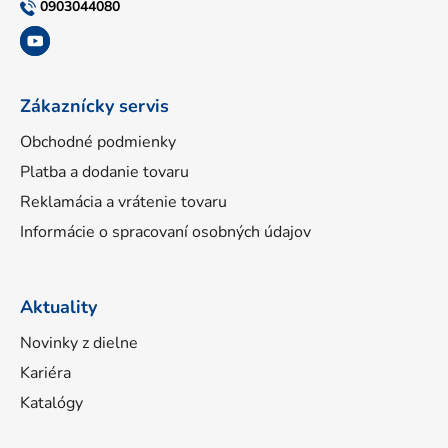
t
0903044080
i
e
Zákaznícky servis
Obchodné podmienky
Platba a dodanie tovaru
Reklamácia a vrátenie tovaru
Informácie o spracovaní osobných údajov
Aktuality
Novinky z dielne
Kariéra
Katalógy