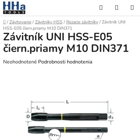
Prejsť
Hľadať
NÁKUP
na
KOŠÍK
obsah
Domov
/
Závitovanie
/
Závitníky HSS
/
Rezacie závitníky
/
Závitník UNI
HSS-E05 čiern.priamy M10 DIN371
Závitník UNI HSS-E05
čiern.priamy M10 DIN371
Priemerné
Neohodnotené
Podrobnosti hodnotenia
hodnotenie
produktu
je
0,0
z
5
hviezdičiek.