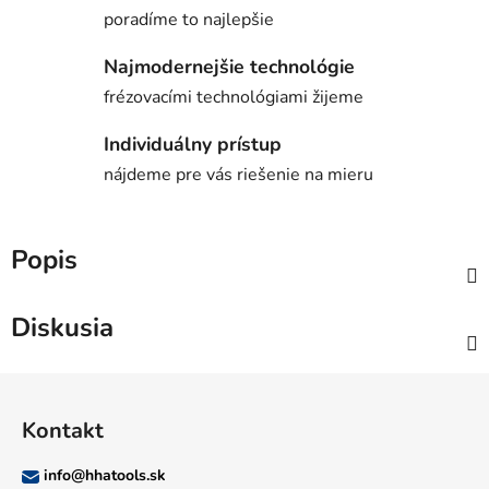
poradíme to najlepšie
Najmodernejšie technológie
frézovacími technológiami žijeme
Individuálny prístup
nájdeme pre vás riešenie na mieru
Popis
Diskusia
Z
á
Kontakt
p
ä
info
@
hhatools.sk