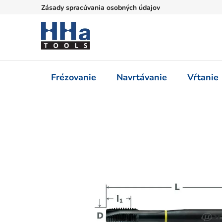
Prejsť
Zásady spracúvania osobných údajov
na
obsah
Frézovanie
Navrtávanie
Vŕtanie