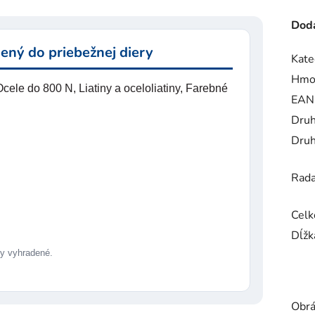
Doda
ený do priebežnej diery
Kate
Hmo
ele do 800 N, Liatiny a oceloliatiny, Farebné
EAN
Druh
Druh
Rad
Celk
Dĺžk
 vyhradené.
Obrá