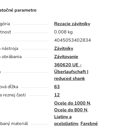
točné parametre
gória
Rezacie závitníky
tnosť
0.008 kg
4045053402834
 nástroja
Závitníky
 obrábania
Závitovanie
360620 UE -
a
Überlaufschaft |
reduced shank
ová dĺžka
63
a reznej časti
12
Ocele do 1000 N
,
Ocele do 800 N
,
Liatiny a
baný materiál
oceloliatiny
,
Farebné