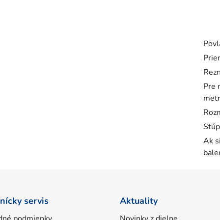
Povl
Prie
Rezn
Pre 
metr
Rozm
Stúp
Ak s
bale
nícky servis
Aktuality
dné podmienky
Novinky z dielne