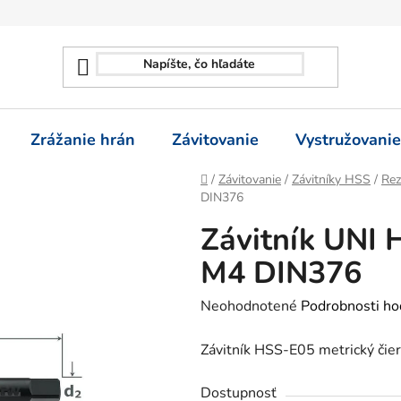
Zrážanie hrán
Závitovanie
Vystružovanie
Domov
/
Závitovanie
/
Závitníky HSS
/
Rez
DIN376
Závitník UNI 
M4 DIN376
Priemerné
Neohodnotené
Podrobnosti ho
hodnotenie
Závitník HSS-E05 metrický čier
produktu
je
Dostupnosť