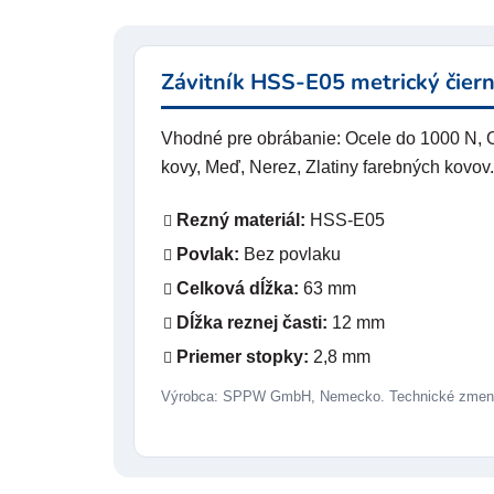
Závitník HSS-E05 metrický čiern
Vhodné pre obrábanie: Ocele do 1000 N, Oc
kovy, Meď, Nerez, Zlatiny farebných kovov.
Rezný materiál:
HSS-E05
Povlak:
Bez povlaku
Celková dĺžka:
63 mm
Dĺžka reznej časti:
12 mm
Priemer stopky:
2,8 mm
Výrobca: SPPW GmbH, Nemecko. Technické zmeny