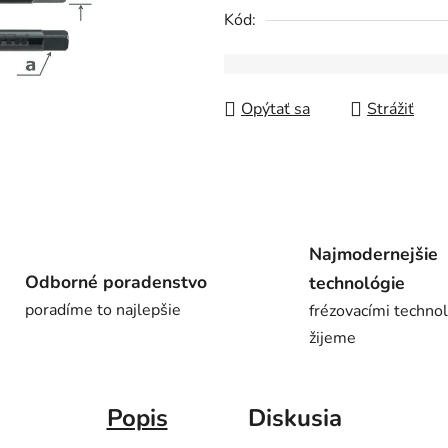
0,0
Kód:
z
5
hviezdičiek.
Opýtať sa
Strážiť
Najmodernejšie
Odborné poradenstvo
technológie
poradíme to najlepšie
frézovacími techno
žijeme
Popis
Diskusia