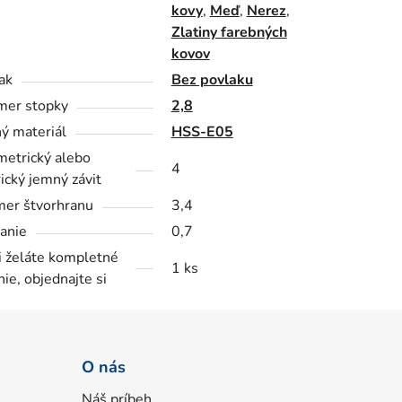
kovy
,
Meď
,
Nerez
,
Zlatiny farebných
kovov
ak
Bez povlaku
mer stopky
2,8
ý materiál
HSS-E05
metrický alebo
4
ický jemný závit
er štvorhranu
3,4
anie
0,7
i želáte kompletné
1 ks
nie, objednajte si
O nás
Náš príbeh