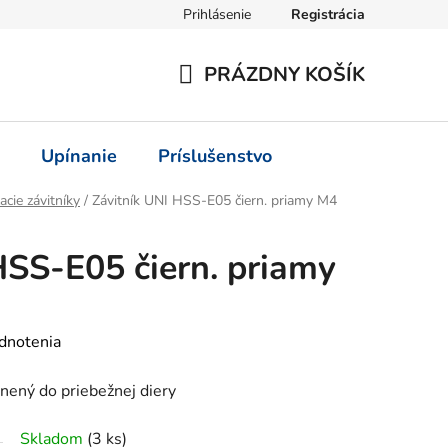
Prihlásenie
Registrácia
PRÁZDNY KOŠÍK
NÁKUPNÝ
KOŠÍK
Upínanie
Príslušenstvo
acie závitníky
/
Závitník UNI HSS-E05 čiern. priamy M4
HSS-E05 čiern. priamy
dnotenia
nený do priebežnej diery
Skladom
(3 ks)