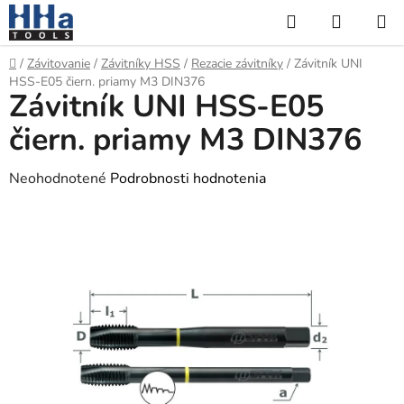
Prejsť
Hľadať
NÁKUP
na
KOŠÍK
obsah
Domov
/
Závitovanie
/
Závitníky HSS
/
Rezacie závitníky
/
Závitník UNI
HSS-E05 čiern. priamy M3 DIN376
Závitník UNI HSS-E05
čiern. priamy M3 DIN376
Priemerné
Neohodnotené
Podrobnosti hodnotenia
hodnotenie
produktu
je
0,0
z
5
hviezdičiek.