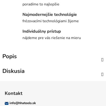
poradíme to najlepšie
Najmodernejšie technológie
frézovacími technológiami žijeme
Individuálny prístup
nájdeme pre vás riešenie na mieru
Popis
Diskusia
Z
á
Kontakt
p
ä
info
@
hhatools.sk