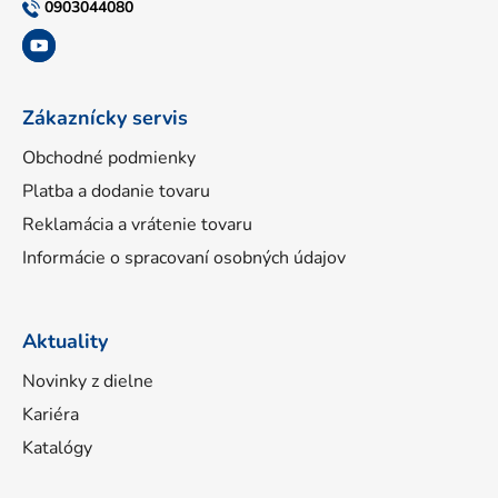
t
0903044080
i
e
Zákaznícky servis
Obchodné podmienky
Platba a dodanie tovaru
Reklamácia a vrátenie tovaru
Informácie o spracovaní osobných údajov
Aktuality
Novinky z dielne
Kariéra
Katalógy