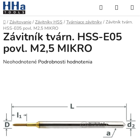
Prejsť
Hľadať
NÁKUP
na
KOŠÍK
obsah
Domov
/
Závitovanie
/
Závitníky HSS
/
Tvárniace závitníky
/
Závitník tvárn.
HSS-E05 povl. M2,5 MIKRO
Závitník tvárn. HSS-E05
povl. M2,5 MIKRO
Priemerné
Neohodnotené
Podrobnosti hodnotenia
hodnotenie
produktu
je
0,0
z
5
hviezdičiek.