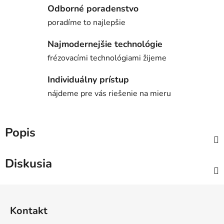
Odborné poradenstvo
poradíme to najlepšie
Najmodernejšie technológie
frézovacími technológiami žijeme
Individuálny prístup
nájdeme pre vás riešenie na mieru
Popis
Diskusia
Z
á
Kontakt
p