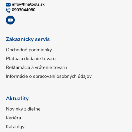
ä
info
@
hhatools.sk
t
0903044080
i
e
Zákaznícky servis
Obchodné podmienky
Platba a dodanie tovaru
Reklamácia a vrátenie tovaru
Informácie o spracovaní osobných údajov
Aktuality
Novinky z dielne
Kariéra
Katalógy