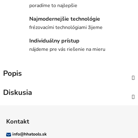
poradíme to najlepšie
Najmodernejšie technológie
frézovacími technológiami žijeme
Individuálny prístup
nájdeme pre vás riešenie na mieru
Popis
Diskusia
Z
á
Kontakt
p
ä
info
@
hhatools.sk