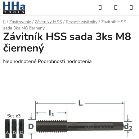
Prejsť
Hľadať
NÁKUP
na
KOŠÍK
obsah
Domov
/
Závitovanie
/
Závitníky HSS
/
Rezacie závitníky
/
Závitník HSS
sada 3ks M8 čiernený
Závitník HSS sada 3ks M8
čiernený
Priemerné
Neohodnotené
Podrobnosti hodnotenia
hodnotenie
produktu
je
0,0
z
5
hviezdičiek.