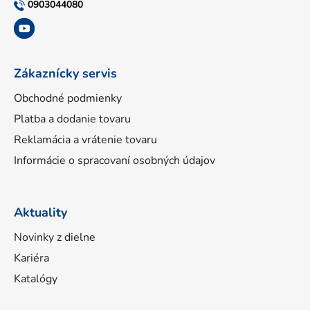
t
0903044080
i
e
Zákaznícky servis
Obchodné podmienky
Platba a dodanie tovaru
Reklamácia a vrátenie tovaru
Informácie o spracovaní osobných údajov
Aktuality
Novinky z dielne
Kariéra
Katalógy