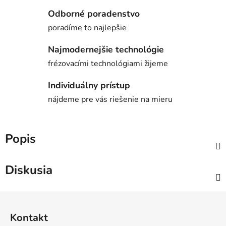
Odborné poradenstvo
poradíme to najlepšie
Najmodernejšie technológie
frézovacími technológiami žijeme
Individuálny prístup
nájdeme pre vás riešenie na mieru
Popis
Diskusia
Z
á
Kontakt
p