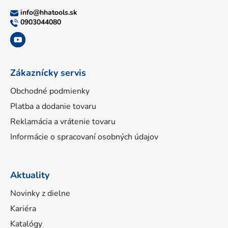
ä
info
@
hhatools.sk
t
0903044080
i
e
Zákaznícky servis
Obchodné podmienky
Platba a dodanie tovaru
Reklamácia a vrátenie tovaru
Informácie o spracovaní osobných údajov
Aktuality
Novinky z dielne
Kariéra
Katalógy