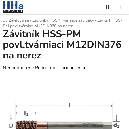
Prejsť
Hľadať
NÁKUP
na
KOŠÍK
obsah
Domov
/
Závitovanie
/
Závitníky HSS
/
Tvárniace závitníky
/
Závitník HSS-
PM povl.tvárniaci M12DIN376 na nerez
Závitník HSS-PM
povl.tvárniaci M12DIN376
na nerez
Priemerné
Neohodnotené
Podrobnosti hodnotenia
hodnotenie
produktu
je
0,0
z
5
hviezdičiek.