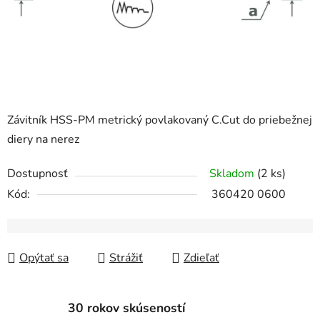
Závitník HSS-PM metrický povlakovaný C.Cut do priebežnej
diery na nerez
Dostupnosť
Skladom
(2 ks)
Kód:
360420 0600
Opýtať sa
Strážiť
Zdieľať
30 rokov skúseností