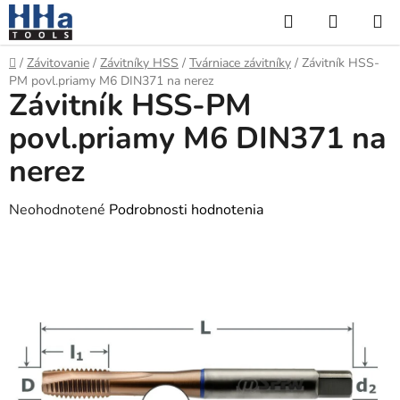
Prejsť
Hľadať
NÁKUP
na
KOŠÍK
obsah
Domov
/
Závitovanie
/
Závitníky HSS
/
Tvárniace závitníky
/
Závitník HSS-
PM povl.priamy M6 DIN371 na nerez
Závitník HSS-PM
povl.priamy M6 DIN371 na
nerez
Priemerné
Neohodnotené
Podrobnosti hodnotenia
hodnotenie
produktu
je
0,0
z
5
hviezdičiek.