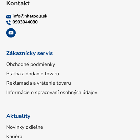
Kontakt
p
ä
info
@
hhatools.sk
t
0903044080
i
e
Zákaznícky servis
Obchodné podmienky
Platba a dodanie tovaru
Reklamácia a vrátenie tovaru
Informácie o spracovaní osobných údajov
Aktuality
Novinky z dielne
Kariéra