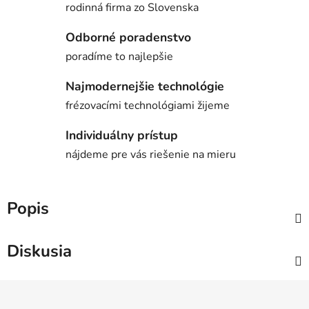
rodinná firma zo Slovenska
Odborné poradenstvo
poradíme to najlepšie
Najmodernejšie technológie
frézovacími technológiami žijeme
Individuálny prístup
nájdeme pre vás riešenie na mieru
Popis
Diskusia
Z
á