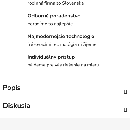
rodinná firma zo Slovenska
Odborné poradenstvo
poradíme to najlepšie
Najmodernejšie technológie
frézovacími technológiami žijeme
Individuálny prístup
nájdeme pre vás riešenie na mieru
Popis
Diskusia
Z
á