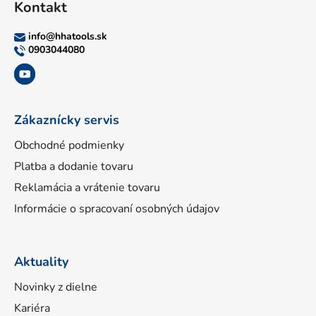
Kontakt
p
ä
info
@
hhatools.sk
t
0903044080
i
e
Zákaznícky servis
Obchodné podmienky
Platba a dodanie tovaru
Reklamácia a vrátenie tovaru
Informácie o spracovaní osobných údajov
Aktuality
Novinky z dielne
Kariéra