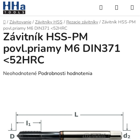
Prejsť
Hľadať
NÁKUP
na
KOŠÍK
obsah
Domov
/
Závitovanie
/
Závitníky HSS
/
Rezacie závitníky
/
Závitník HSS-PM
povl.priamy M6 DIN371 <52HRC
Závitník HSS-PM
povl.priamy M6 DIN371
<52HRC
Priemerné
Neohodnotené
Podrobnosti hodnotenia
hodnotenie
produktu
je
0,0
z
5
hviezdičiek.