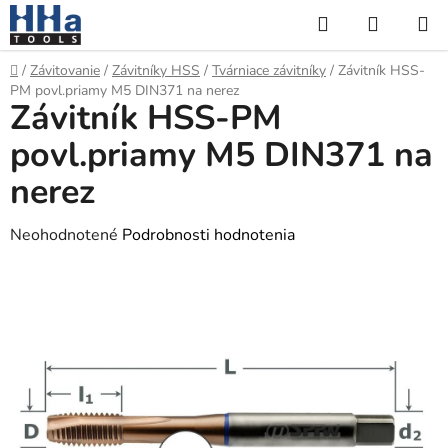
Prejsť
Hľadať
NÁKUP
na
KOŠÍK
obsah
Domov
/
Závitovanie
/
Závitníky HSS
/
Tvárniace závitníky
/
Závitník HSS-
PM povl.priamy M5 DIN371 na nerez
Závitník HSS-PM
povl.priamy M5 DIN371 na
nerez
Priemerné
Neohodnotené
Podrobnosti hodnotenia
hodnotenie
produktu
je
0,0
z
5
hviezdičiek.