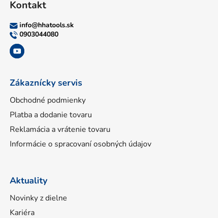
Kontakt
p
ä
info
@
hhatools.sk
t
0903044080
i
e
Zákaznícky servis
Obchodné podmienky
Platba a dodanie tovaru
Reklamácia a vrátenie tovaru
Informácie o spracovaní osobných údajov
Aktuality
Novinky z dielne
Kariéra