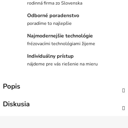
rodinná firma zo Slovenska
Odborné poradenstvo
poradíme to najlepšie
Najmodernejšie technológie
frézovacími technológiami žijeme
Individuálny prístup
nájdeme pre vás riešenie na mieru
Popis
Diskusia
Z
á