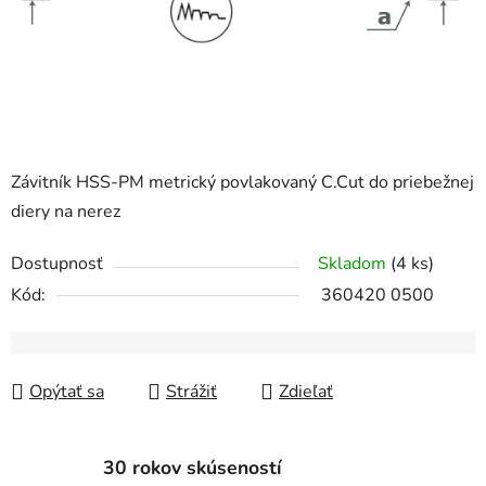
Závitník HSS-PM metrický povlakovaný C.Cut do priebežnej
diery na nerez
Dostupnosť
Skladom
(4 ks)
Kód:
360420 0500
Opýtať sa
Strážiť
Zdieľať
30 rokov skúseností