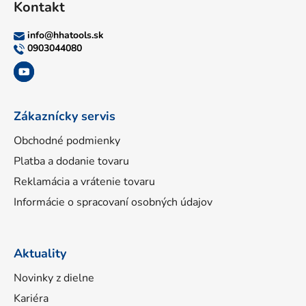
Kontakt
p
ä
info
@
hhatools.sk
t
0903044080
i
e
Zákaznícky servis
Obchodné podmienky
Platba a dodanie tovaru
Reklamácia a vrátenie tovaru
Informácie o spracovaní osobných údajov
Aktuality
Novinky z dielne
Kariéra