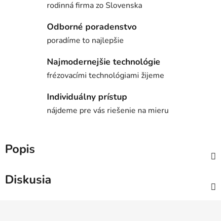
rodinná firma zo Slovenska
Odborné poradenstvo
poradíme to najlepšie
Najmodernejšie technológie
frézovacími technológiami žijeme
Individuálny prístup
nájdeme pre vás riešenie na mieru
Popis
Diskusia
Z
á