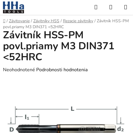
Prejsť
Hľadať
NÁKUP
na
KOŠÍK
obsah
Domov
/
Závitovanie
/
Závitníky HSS
/
Rezacie závitníky
/
Závitník HSS-PM
povl.priamy M3 DIN371 <52HRC
Závitník HSS-PM
povl.priamy M3 DIN371
<52HRC
Priemerné
Neohodnotené
Podrobnosti hodnotenia
hodnotenie
produktu
je
0,0
z
5
hviezdičiek.