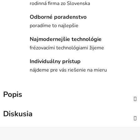
rodinná firma zo Slovenska
Odborné poradenstvo
poradíme to najlepšie
Najmodernejšie technológie
frézovacími technológiami žijeme
Individuálny prístup
nájdeme pre vás riešenie na mieru
Popis
Diskusia
Z
á