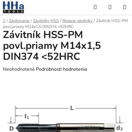
Prejsť
Hľadať
NÁKUP
na
KOŠÍK
obsah
Domov
/
Závitovanie
/
Závitníky HSS
/
Rezacie závitníky
/
Závitník HSS-PM
povl.priamy M14x1,5 DIN374 <52HRC
Závitník HSS-PM
povl.priamy M14x1,5
DIN374 <52HRC
Priemerné
Neohodnotené
Podrobnosti hodnotenia
hodnotenie
produktu
je
0,0
z
5
hviezdičiek.