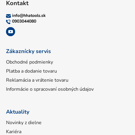
Kontakt
p
ä
info
@
hhatools.sk
t
0903044080
i
e
Zákaznícky servis
Obchodné podmienky
Platba a dodanie tovaru
Reklamácia a vrátenie tovaru
Informácie o spracovaní osobných údajov
Aktuality
Novinky z dielne
Kariéra