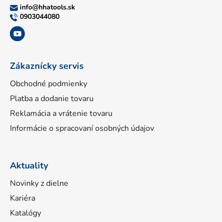
ä
info
@
hhatools.sk
t
0903044080
i
e
Zákaznícky servis
Obchodné podmienky
Platba a dodanie tovaru
Reklamácia a vrátenie tovaru
Informácie o spracovaní osobných údajov
Aktuality
Novinky z dielne
Kariéra
Katalógy