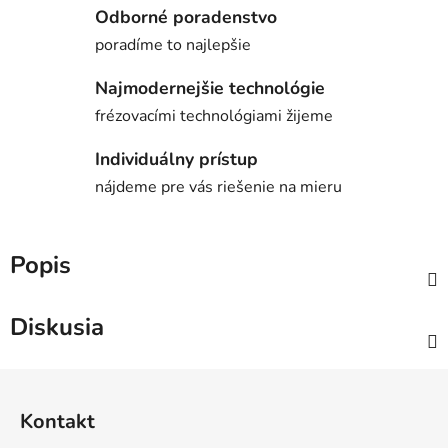
Odborné poradenstvo
poradíme to najlepšie
Najmodernejšie technológie
frézovacími technológiami žijeme
Individuálny prístup
nájdeme pre vás riešenie na mieru
Popis
Diskusia
Z
á
Kontakt
p