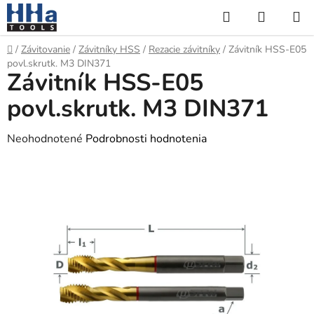
Prejsť
Hľadať
NÁKUP
na
KOŠÍK
obsah
Domov
/
Závitovanie
/
Závitníky HSS
/
Rezacie závitníky
/
Závitník HSS-E05
povl.skrutk. M3 DIN371
Závitník HSS-E05
povl.skrutk. M3 DIN371
Priemerné
Neohodnotené
Podrobnosti hodnotenia
hodnotenie
produktu
je
0,0
z
5
hviezdičiek.