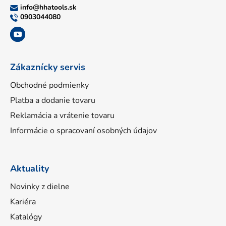
ä
info
@
hhatools.sk
t
0903044080
i
e
Zákaznícky servis
Obchodné podmienky
Platba a dodanie tovaru
Reklamácia a vrátenie tovaru
Informácie o spracovaní osobných údajov
Aktuality
Novinky z dielne
Kariéra
Katalógy