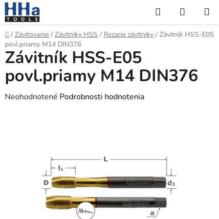
Prejsť
Hľadať
NÁKUP
na
KOŠÍK
obsah
Domov
/
Závitovanie
/
Závitníky HSS
/
Rezacie závitníky
/
Závitník HSS-E05
povl.priamy M14 DIN376
Závitník HSS-E05
povl.priamy M14 DIN376
Priemerné
Neohodnotené
Podrobnosti hodnotenia
hodnotenie
produktu
je
0,0
z
5
hviezdičiek.