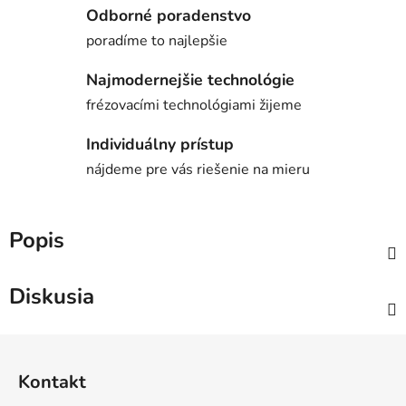
Odborné poradenstvo
poradíme to najlepšie
Najmodernejšie technológie
frézovacími technológiami žijeme
Individuálny prístup
nájdeme pre vás riešenie na mieru
Popis
Diskusia
Z
á
Kontakt
p