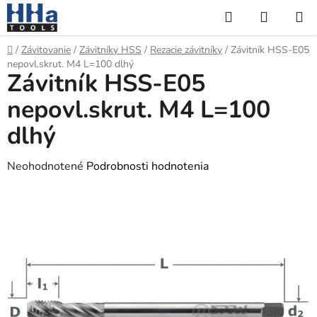
Prejsť
Hľadať
NÁKUP
na
KOŠÍK
obsah
Domov
/
Závitovanie
/
Závitníky HSS
/
Rezacie závitníky
/
Závitník HSS-E05
nepovl.skrut. M4 L=100 dlhý
Závitník HSS-E05
nepovl.skrut. M4 L=100
dlhý
Priemerné
Neohodnotené
Podrobnosti hodnotenia
hodnotenie
produktu
je
0,0
z
5
hviezdičiek.