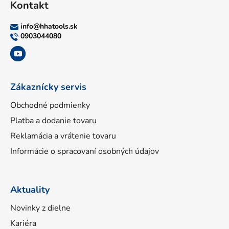
Kontakt
p
ä
info
@
hhatools.sk
t
0903044080
i
e
Zákaznícky servis
Obchodné podmienky
Platba a dodanie tovaru
Reklamácia a vrátenie tovaru
Informácie o spracovaní osobných údajov
Aktuality
Novinky z dielne
Kariéra