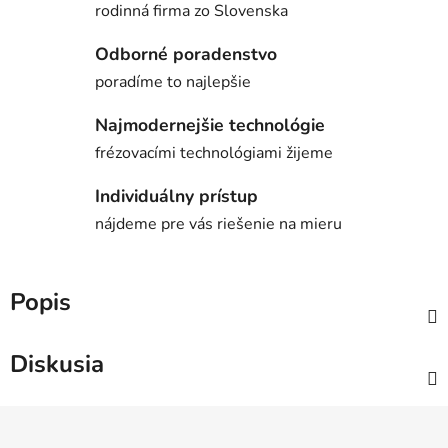
rodinná firma zo Slovenska
Odborné poradenstvo
poradíme to najlepšie
Najmodernejšie technológie
frézovacími technológiami žijeme
Individuálny prístup
nájdeme pre vás riešenie na mieru
Popis
Diskusia
Z
á