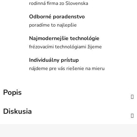
rodinná firma zo Slovenska
Odborné poradenstvo
poradíme to najlepšie
Najmodernejšie technológie
frézovacími technológiami žijeme
Individuálny prístup
nájdeme pre vás riešenie na mieru
Popis
Diskusia
Z
á