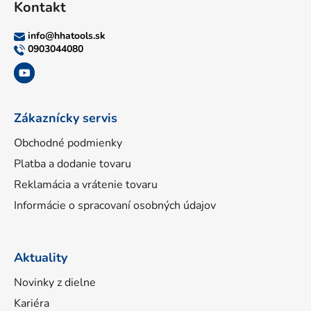
Kontakt
p
ä
info
@
hhatools.sk
t
0903044080
i
e
Zákaznícky servis
Obchodné podmienky
Platba a dodanie tovaru
Reklamácia a vrátenie tovaru
Informácie o spracovaní osobných údajov
Aktuality
Novinky z dielne
Kariéra