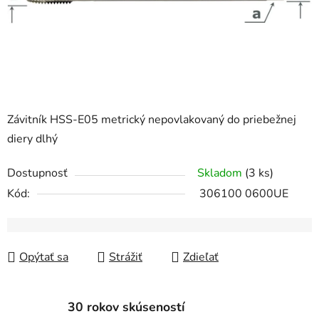
Závitník HSS-E05 metrický nepovlakovaný do priebežnej
diery dlhý
Dostupnosť
Skladom
(3 ks)
Kód:
306100 0600UE
Opýtať sa
Strážiť
Zdieľať
30 rokov skúseností