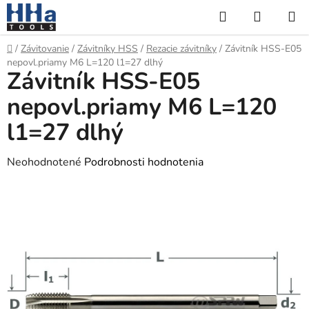
Prejsť
Hľadať
NÁKUP
na
KOŠÍK
obsah
Domov
/
Závitovanie
/
Závitníky HSS
/
Rezacie závitníky
/
Závitník HSS-E05
nepovl.priamy M6 L=120 l1=27 dlhý
Závitník HSS-E05
nepovl.priamy M6 L=120
l1=27 dlhý
Priemerné
Neohodnotené
Podrobnosti hodnotenia
hodnotenie
produktu
je
0,0
z
5
hviezdičiek.