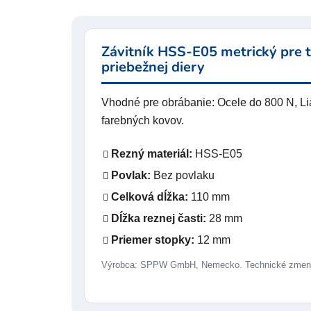
Závitník HSS-E05 metrický pre 
priebežnej diery
Vhodné pre obrábanie: Ocele do 800 N, Liat
farebných kovov.
Rezný materiál:
HSS-E05
Povlak:
Bez povlaku
Celková dĺžka:
110 mm
Dĺžka reznej časti:
28 mm
Priemer stopky:
12 mm
Výrobca: SPPW GmbH, Nemecko. Technické zmeny