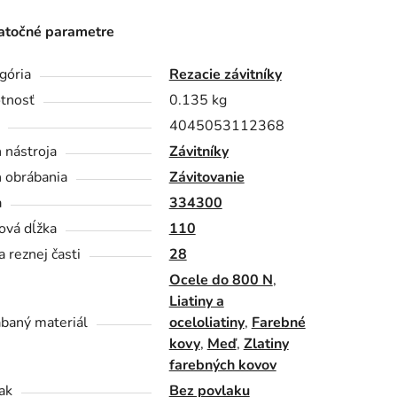
točné parametre
gória
Rezacie závitníky
tnosť
0.135 kg
4045053112368
 nástroja
Závitníky
 obrábania
Závitovanie
a
334300
ová dĺžka
110
a reznej časti
28
Ocele do 800 N
,
Liatiny a
baný materiál
oceloliatiny
,
Farebné
kovy
,
Meď
,
Zlatiny
farebných kovov
ak
Bez povlaku