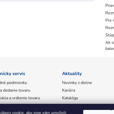
Prie
Rezn
Pre 
Rozm
Stúp
Ak s
bale
nícky servis
Aktuality
dné podmienky
Novinky z dielne
 a dodanie tovaru
Kariéra
ácia a vrátenie tovaru
Katalógy
ácie o spracovaní osobných
úbory cookie, aby sme vám umožnili