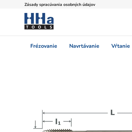
Prejsť
Zásady spracúvania osobných údajov
na
obsah
Frézovanie
Navrtávanie
Vŕtanie