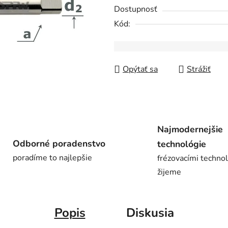
0,0
Dostupnosť
z
Kód:
5
hviezdičiek.
Opýtať sa
Strážiť
Najmodernejšie
Odborné poradenstvo
technológie
poradíme to najlepšie
frézovacími techno
žijeme
Popis
Diskusia