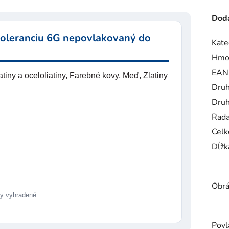
Doda
toleranciu 6G nepovlakovaný do
Kate
Hmo
EAN
iny a oceloliatiny, Farebné kovy, Meď, Zlatiny
Druh
Druh
Rad
Celk
Dĺžk
Obrá
 vyhradené.
Povl