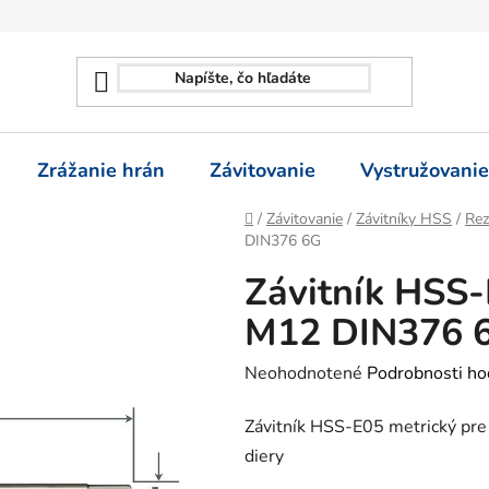
Zrážanie hrán
Závitovanie
Vystružovanie
Domov
/
Závitovanie
/
Závitníky HSS
/
Rez
DIN376 6G
Závitník HSS-
M12 DIN376 
Priemerné
Neohodnotené
Podrobnosti ho
hodnotenie
Závitník HSS-E05 metrický pre
produktu
diery
je