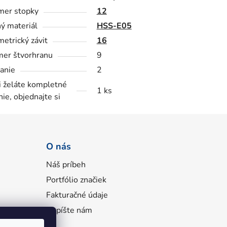
mer stopky
12
ý materiál
HSS-E05
metrický závit
16
er štvorhranu
9
anie
2
i želáte kompletné
1 ks
nie, objednajte si
O nás
Náš príbeh
Portfólio značiek
Fakturačné údaje
Napíšte nám