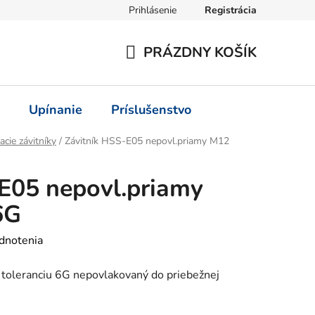
Prihlásenie
Registrácia
PRÁZDNY KOŠÍK
NÁKUPNÝ
KOŠÍK
Upínanie
Príslušenstvo
acie závitníky
/
Závitník HSS-E05 nepovl.priamy M12
E05 nepovl.priamy
6G
dnotenia
 toleranciu 6G nepovlakovaný do priebežnej