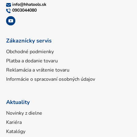
ä
info
@
hhatools.sk
t
0903044080
i
e
Zákaznícky servis
Obchodné podmienky
Platba a dodanie tovaru
Reklamácia a vrátenie tovaru
Informácie o spracovaní osobných údajov
Aktuality
Novinky z dielne
Kariéra
Katalógy