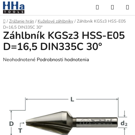
Prejsť
Hľadať
NÁKUP
na
KOŠÍK
obsah
Domov
/
Zrážanie hrán
/
Kužeľové záhlbníky
/
Záhlbník KGSz3 HSS-E05
D=16,5 DIN335C 30°
Záhlbník KGSz3 HSS-E05
D=16,5 DIN335C 30°
Priemerné
Neohodnotené
Podrobnosti hodnotenia
hodnotenie
produktu
je
0,0
z
5
hviezdičiek.