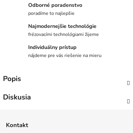
Odborné poradenstvo
poradíme to najlepšie
Najmodernejšie technológie
frézovacími technológiami žijeme
Individuálny prístup
nájdeme pre vás riešenie na mieru
Popis
Diskusia
Z
á
Kontakt
p