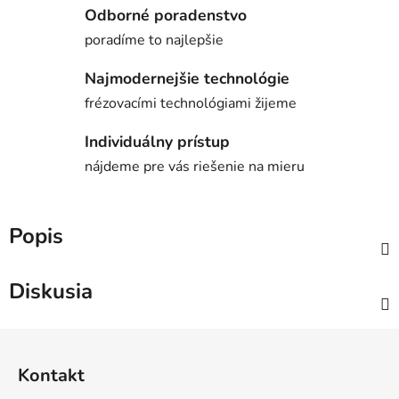
Odborné poradenstvo
poradíme to najlepšie
Najmodernejšie technológie
frézovacími technológiami žijeme
Individuálny prístup
nájdeme pre vás riešenie na mieru
Popis
Diskusia
Z
á
Kontakt
p