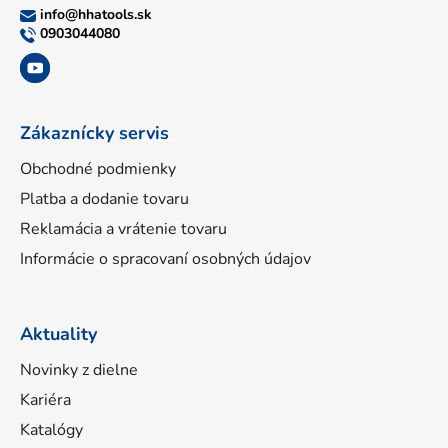
ä
info
@
hhatools.sk
t
0903044080
i
e
Zákaznícky servis
Obchodné podmienky
Platba a dodanie tovaru
Reklamácia a vrátenie tovaru
Informácie o spracovaní osobných údajov
Aktuality
Novinky z dielne
Kariéra
Katalógy