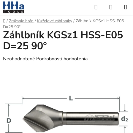
Prejsť
Hľadať
NÁKUP
na
KOŠÍK
obsah
Domov
/
Zrážanie hrán
/
Kužeľové záhlbníky
/
Záhlbník KGSz1 HSS-E05
D=25 90°
Záhlbník KGSz1 HSS-E05
D=25 90°
Priemerné
Neohodnotené
Podrobnosti hodnotenia
hodnotenie
produktu
je
0,0
z
5
hviezdičiek.