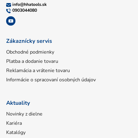
ä
info
@
hhatools.sk
t
0903044080
i
e
Zákaznícky servis
Obchodné podmienky
Platba a dodanie tovaru
Reklamácia a vrátenie tovaru
Informácie o spracovaní osobných údajov
Aktuality
Novinky z dielne
Kariéra
Katalógy