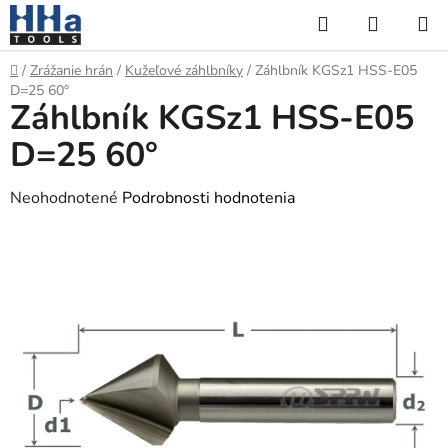
Prejsť
Hľadať
NÁKUP
na
KOŠÍK
obsah
Domov
/
Zrážanie hrán
/
Kužeľové záhlbníky
/
Záhlbník KGSz1 HSS-E05
D=25 60°
Záhlbník KGSz1 HSS-E05
D=25 60°
Priemerné
Neohodnotené
Podrobnosti hodnotenia
hodnotenie
produktu
je
0,0
z
5
hviezdičiek.