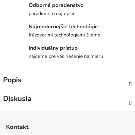
Odborné poradenstvo
poradíme to najlepšie
Najmodernejšie technológie
frézovacími technológiami žijeme
Individuálny prístup
nájdeme pre vás riešenie na mieru
Popis
Diskusia
Z
á
Kontakt
p