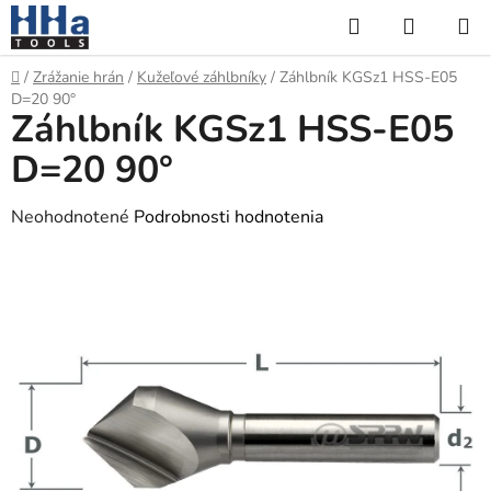
Prejsť
Hľadať
NÁKUP
na
KOŠÍK
obsah
Domov
/
Zrážanie hrán
/
Kužeľové záhlbníky
/
Záhlbník KGSz1 HSS-E05
D=20 90°
Záhlbník KGSz1 HSS-E05
D=20 90°
Priemerné
Neohodnotené
Podrobnosti hodnotenia
hodnotenie
produktu
je
0,0
z
5
hviezdičiek.