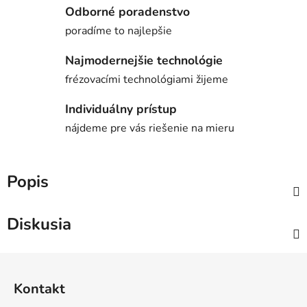
Odborné poradenstvo
poradíme to najlepšie
Najmodernejšie technológie
frézovacími technológiami žijeme
Individuálny prístup
nájdeme pre vás riešenie na mieru
Popis
Diskusia
Z
á
Kontakt
p