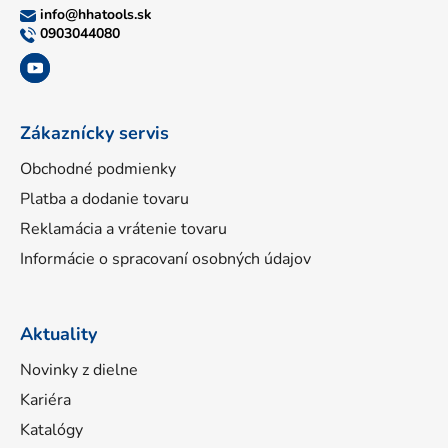
ä
info
@
hhatools.sk
t
0903044080
i
e
Zákaznícky servis
Obchodné podmienky
Platba a dodanie tovaru
Reklamácia a vrátenie tovaru
Informácie o spracovaní osobných údajov
Aktuality
Novinky z dielne
Kariéra
Katalógy