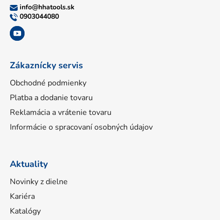
ä
info
@
hhatools.sk
t
0903044080
i
e
Zákaznícky servis
Obchodné podmienky
Platba a dodanie tovaru
Reklamácia a vrátenie tovaru
Informácie o spracovaní osobných údajov
Aktuality
Novinky z dielne
Kariéra
Katalógy