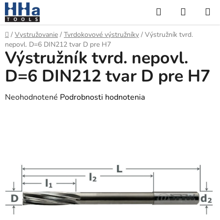
Prejsť
Hľadať
NÁKUP
na
KOŠÍK
obsah
Domov
/
Vystružovanie
/
Tvrdokovové výstružníky
/
Výstružník tvrd.
nepovl. D=6 DIN212 tvar D pre H7
Výstružník tvrd. nepovl.
D=6 DIN212 tvar D pre H7
Priemerné
Neohodnotené
Podrobnosti hodnotenia
hodnotenie
produktu
je
0,0
z
5
hviezdičiek.