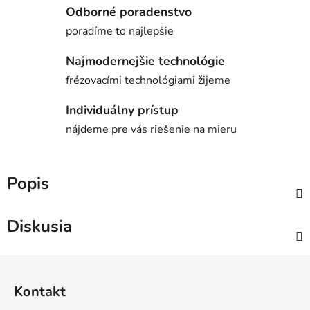
Odborné poradenstvo
poradíme to najlepšie
Najmodernejšie technológie
frézovacími technológiami žijeme
Individuálny prístup
nájdeme pre vás riešenie na mieru
Popis
Diskusia
Z
á
Kontakt
p