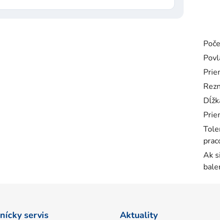
Poče
Povl
Prie
Rezn
Dĺžk
Prie
Tole
prac
Ak s
bale
nícky servis
Aktuality