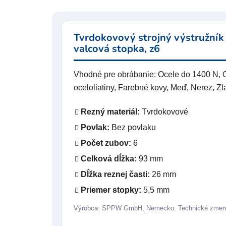
Tvrdokovový strojný výstružník
valcová stopka, z6
Vhodné pre obrábanie: Ocele do 1400 N, O
oceloliatiny, Farebné kovy, Meď, Nerez, Zla
Rezný materiál:
Tvrdokovové
Povlak:
Bez povlaku
Počet zubov:
6
Celková dĺžka:
93 mm
Dĺžka reznej časti:
26 mm
Priemer stopky:
5,5 mm
Výrobca: SPPW GmbH, Nemecko. Technické zmeny