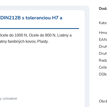
Doda
 DIN212B s toleranciou H7 a
Kate
Hmo
cele do 1000 N, Ocele do 800 N, Liatiny a
EAN
tiny farebných kovov, Plasty.
Druh
Druh
Rad
Celk
Dĺžk
 vyhradené.
Obrá