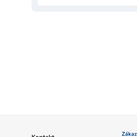
Z
á
Zákaz