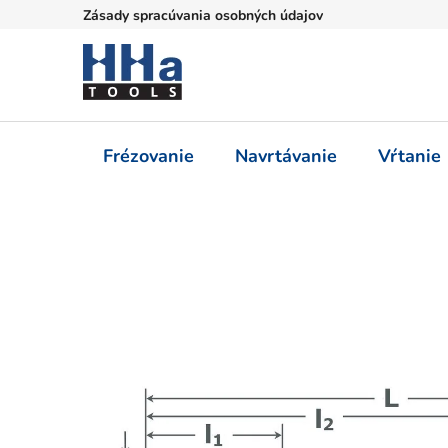
Prejsť
Zásady spracúvania osobných údajov
na
obsah
Frézovanie
Navrtávanie
Vŕtanie