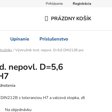
Prihlásenie
Registrácia
PRÁZDNY KOŠÍK
NÁKUPNÝ
KOŠÍK
Upínanie
Príslušenstvo
tružníky
/
Výstružník tvrd. nepovl. D=5,6 DIN212B pre
d. nepovl. D=5,6
H7
dnotenia
 DIN212B s toleranciou H7 a valcová stopka, z6
Na objednávku