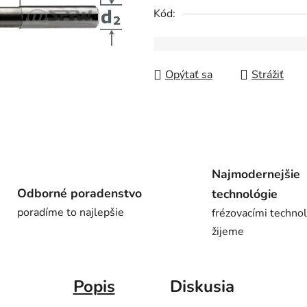
0,0
Kód:
z
5
hviezdičiek.
Opýtať sa
Strážiť
Najmodernejšie
Odborné poradenstvo
technológie
poradíme to najlepšie
frézovacími techno
žijeme
Popis
Diskusia