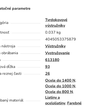
točné parametre
Tvrdokovové
gória
výstružníky
tnosť
0.037 kg
4045053375879
 nástroja
Výstružníky
 obrábania
Vystružovanie
a
613180
ová dĺžka
93
a reznej časti
26
Ocele do 1400 N
,
Ocele do 1000 N
,
Ocele do 800 N
,
Liatiny a
baný materiál
oceloliatiny
,
Farebné