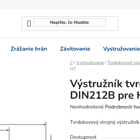
Zrážanie hrán
Závitovanie
Vystružovanie
Domov
/
Vystružovanie
/
Tvrdokovové výs
H7
Výstružník tvr
DIN212B pre 
Priemerné
Neohodnotené
Podrobnosti ho
hodnotenie
Tvrdokovový strojný výstružník
produktu
je
Dostupnosť