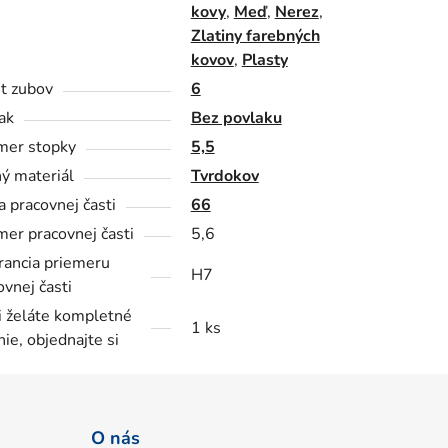
kovy
,
Meď
,
Nerez
,
Zlatiny farebných
kovov
,
Plasty
t zubov
6
ak
Bez povlaku
mer stopky
5,5
ý materiál
Tvrdokov
a pracovnej časti
66
mer pracovnej časti
5,6
rancia priemeru
H7
ovnej časti
i želáte kompletné
1 ks
nie, objednajte si
O nás