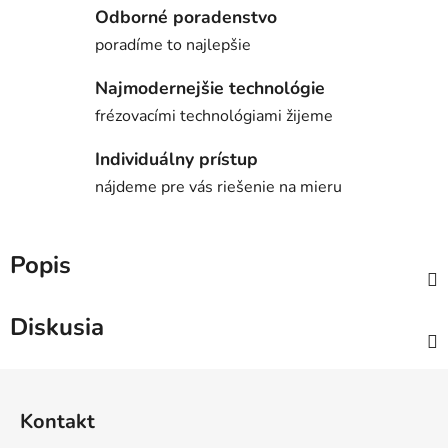
Odborné poradenstvo
poradíme to najlepšie
Najmodernejšie technológie
frézovacími technológiami žijeme
Individuálny prístup
nájdeme pre vás riešenie na mieru
Popis
Diskusia
Z
á
Kontakt
p