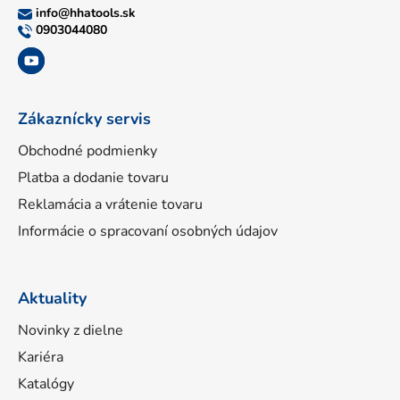
ä
info
@
hhatools.sk
t
0903044080
i
e
Zákaznícky servis
Obchodné podmienky
Platba a dodanie tovaru
Reklamácia a vrátenie tovaru
Informácie o spracovaní osobných údajov
Aktuality
Novinky z dielne
Kariéra
Katalógy