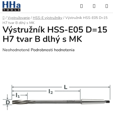
Prejsť
Hľadať
NÁKUP
na
KOŠÍK
obsah
Domov
/
Vystružovanie
/
HSS-E výstružníky
/
Výstružník HSS-E05 D=15
H7 tvar B dlhý s MK
Výstružník HSS-E05 D=15
H7 tvar B dlhý s MK
Priemerné
Neohodnotené
Podrobnosti hodnotenia
hodnotenie
produktu
je
0,0
z
5
hviezdičiek.